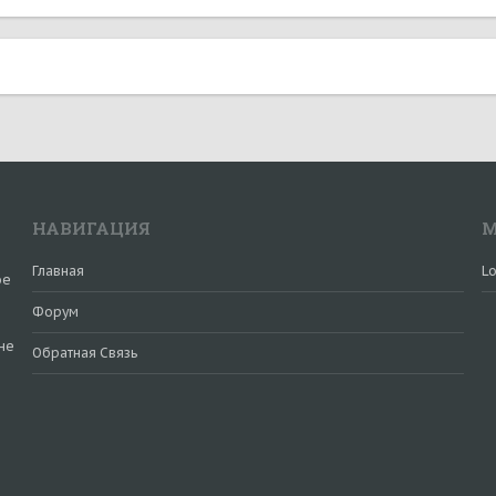
НАВИГАЦИЯ
М
Главная
Lo
ое
Форум
не
Обратная Связь
и