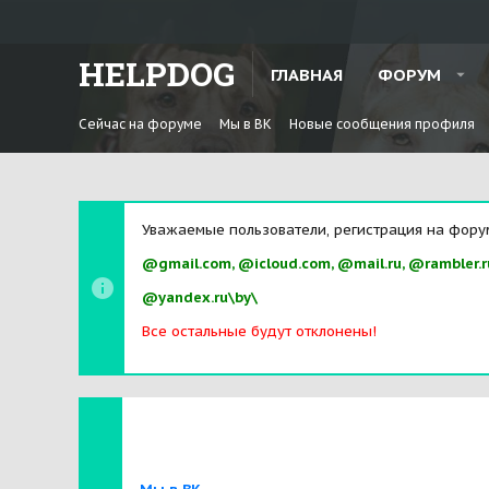
HELPDOG
ГЛАВНАЯ
ФОРУМ
Сейчас на форуме
Мы в ВК
Новые сообщения профиля
Уважаемые пользователи, регистрация на фору
@gmail.com, @icloud.com, @mail.ru, @rambler.r
@yandex.ru\by\
Все остальные будут отклонены!