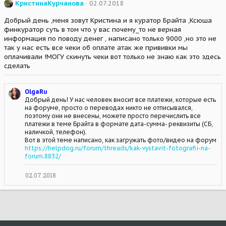
КристинаКурчанова
02.07.2018
Добрый день ,меня зовут Кристина и я куратор Брайта ,Ксюша
финкуратор суть в том что у вас почему_то не верная
информация по поводу денег , написано только 9000 ,но это не
так у нас есть все чеки об оплате атак же прививки мы
оплачивали !МОГУ скинуть чеки вот только не знаю как это здесь
сделать
OlgaRu
Добрый день! У нас человек вносит все платежи, которые есть
на форуме, просто о переводах никто не отписывался,
поэтому они не внесены, можете просто перечислить все
платежи в теме Брайта в формате дата-сумма- реквизиты (СБ,
наличкой, телефон).
Вот в этой теме написано, как загружать фото/видео на форум
https://helpdog.ru/forum/threads/kak-vystavit-fotografii-na-
forum.8832/
02.07.2018