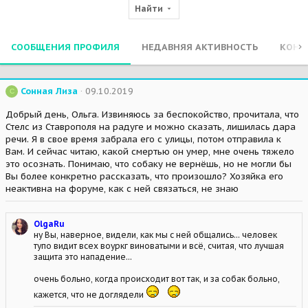
Найти
СООБЩЕНИЯ ПРОФИЛЯ
НЕДАВНЯЯ АКТИВНОСТЬ
КОНТ
Сонная Лиза
09.10.2019
С
Добрый день, Ольга. Извиняюсь за беспокойство, прочитала, что
Стелс из Ставрополя на радуге и можно сказать, лишилась дара
речи. Я в свое время забрала его с улицы, потом отправила к
Вам. И сейчас читаю, какой смертью он умер, мне очень тяжело
это осознать. Понимаю, что собаку не вернёшь, но не могли бы
Вы более конкретно рассказать, что произошло? Хозяйка его
неактивна на форуме, как с ней связаться, не знаю
OlgaRu
ну Вы, наверное, видели, как мы с ней общались... человек
тупо видит всех воуркг виноватыми и всё, считая, что лучшая
защита это нападение...
очень больно, когда происходит вот так, и за собак больно,
кажется, что не доглядели