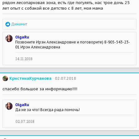
рядом лесопарковая зона, есть где погулять, нас трое дочь 25
лет опыт с собакой все детство с 8 лет, моя мама
R
Динамит
e
a
OlgaRu
c
Позвоните Ирэн Александровне и поговорите) 8-905-543-23-
t
01 Ирэн Александровна
i
o
n
14.11.2018
s
:
КристинаКурчанова
02.07.2018
спасибо большое за информацию!!!!
OlgaRu
Да не за что! Всегда рада помочь!
02.07.2018