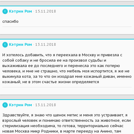
Кэтрин Ром
15.11.2018
К
спасибо
Кэтрин Ром
13.11.2018
К
И хотелось добавить, что я переехала в Москву и привезла с
собой собаку и не бросила ее на произвол судьбы и
выхаживала ее до последнего и перенесла это как потерю
человека, и мне не страшно, что мебель моя испортится, я же не
выкинула кота, за то что он изодрал мне кожаный диван, именно
кожаный, не в этом счастье жизни определяется
Кэтрин Ром
13.11.2018
К
Здравствуйте, я знаю что щенок метис и меня это устраивает, я
взрослый человек и понимаю ответственность за животное, если
стерилизация необходима, то готова, территориально сейчас
новая Москва микр Родники, в марте перееду на Анино, там