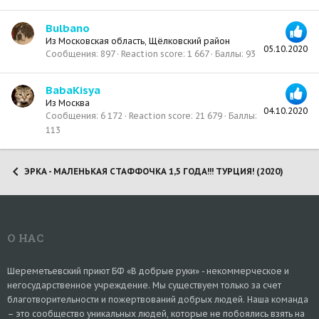
Bulbano
Из
Московская область, Щёлковский район
05.10.2020
Сообщения
897
Reaction score
1 667
Баллы
93
BabaKisya
Из
Москва
04.10.2020
Сообщения
6 172
Reaction score
21 679
Баллы
113
ЭРКА - МАЛЕНЬКАЯ СТАФФОЧКА 1,5 ГОДА!!! ТУРЦИЯ! (2020)
О НАС
Шереметьевский приют БФ «В добрые руки» - некоммерческое и
негосударственное учреждение. Мы существуем только за счет
благотворительности и пожертвований добрых людей. Наша команда
– это сообщество уникальных людей, которые не побоялись взять на