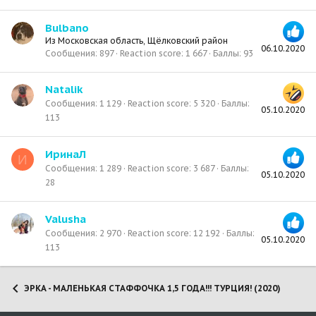
Bulbano
Из
Московская область, Щёлковский район
06.10.2020
Сообщения
897
Reaction score
1 667
Баллы
93
Natalik
Сообщения
1 129
Reaction score
5 320
Баллы
05.10.2020
113
ИринаЛ
И
Сообщения
1 289
Reaction score
3 687
Баллы
05.10.2020
28
Valusha
Сообщения
2 970
Reaction score
12 192
Баллы
05.10.2020
113
ЭРКА - МАЛЕНЬКАЯ СТАФФОЧКА 1,5 ГОДА!!! ТУРЦИЯ! (2020)