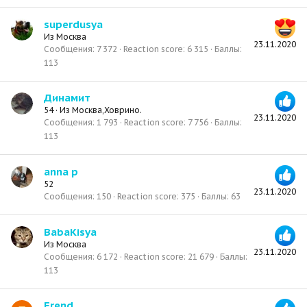
superdusya
Из
Москва
23.11.2020
Сообщения
7 372
Reaction score
6 315
Баллы
113
Динамит
54
·
Из
Москва,Ховрино.
23.11.2020
Сообщения
1 793
Reaction score
7 756
Баллы
113
anna р
52
23.11.2020
Сообщения
150
Reaction score
375
Баллы
63
BabaKisya
Из
Москва
23.11.2020
Сообщения
6 172
Reaction score
21 679
Баллы
113
Frend