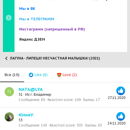
Мы в ВК
Мы в ТЕЛЕГРАММ
Инстаграмм
(запрещенный в РФ)
Яндекс ДЗЕН
ЛАГУНА - ЛИПЕЦК! НЕСЧАСТНАЯ МАЛЫШКА! (2021)
Все
(10)
Like
(8)
Love
(2)
NATA@LYA
N
51
·
Из
г. Владимир
27.11.2020
Сообщения
89
Reaction score
109
Баллы
17
ЮлияУ.
53
24.11.2020
Сообщения
143
Reaction score
303
Баллы
63