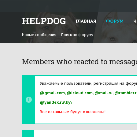
HELPDOG
ГЛАВНАЯ
ФОРУМ
Ч
Новые сообщения
Поиск по форуму
Members who reacted to messag
Уважаемые пользователи, регистрация на фору
@gmail.com, @icloud.com, @mail.ru, @rambler.r
@yandex.ru\by\
Все остальные будут отклонены!