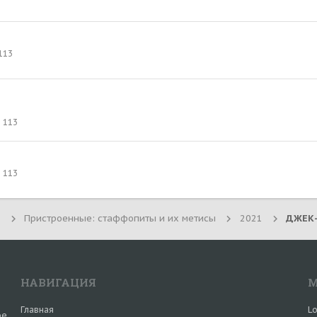
113
113
113
Пристроенные: стаффопиты и их метисы
2021
НАВИГАЦИЯ
М
Главная
Lo
ое