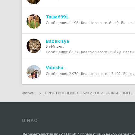
Таша6991
Сообщения
1 196
Reaction score
6 149
Баллы
BabaKisya
Из
Москва
Сообщения
6 172
Reaction score
21 679
Баллы
Valusha
Сообщения
2 970
Reaction score
12 192
Баллы
Форум
ПРИСТРОЕННЫЕ СОБАКИ: ОНИ НАШЛИ СВОЙ ДОМ!
О НАС
Шереметьевский приют БФ «В добрые руки» - некоммерческ