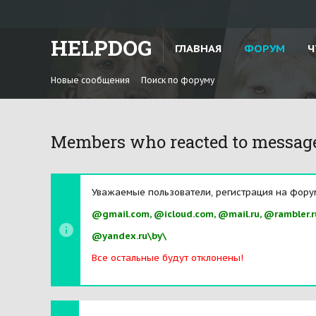
HELPDOG
ГЛАВНАЯ
ФОРУМ
Ч
Новые сообщения
Поиск по форуму
Members who reacted to messag
Уважаемые пользователи, регистрация на фору
@gmail.com, @icloud.com, @mail.ru, @rambler.r
@yandex.ru\by\
Все остальные будут отклонены!