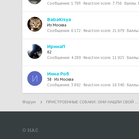
Сообщения
1 793
Reaction score
7 756
Баллы
BabaKisya
Из
Москва
Сообщения
6 172
Reaction score
21 679
Баллы
ИринаП
62
Сообщения
4 289
Reaction score
11 925
Баллы
Инна Роб
И
58
·
Из
Москва
Сообщения
3 892
Reaction score
16 340
Баллы
Форум
ПРИСТРОЕННЫЕ СОБАКИ: ОНИ НАШЛИ СВОЙ ДОМ!
О НАС