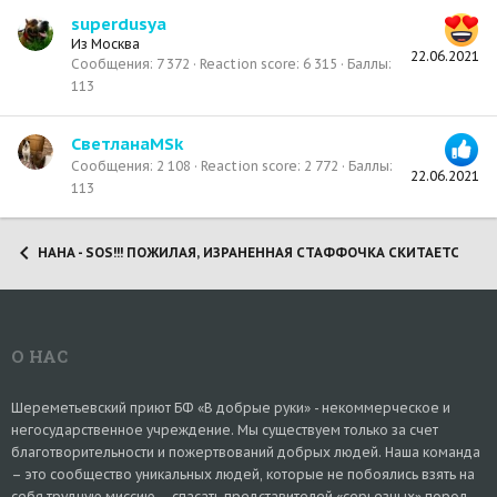
superdusya
Из
Москва
22.06.2021
Сообщения
7 372
Reaction score
6 315
Баллы
113
СветланаMSk
Сообщения
2 108
Reaction score
2 772
Баллы
22.06.2021
113
НАНА - SOS!!! ПОЖИЛАЯ, ИЗРАНЕННАЯ СТАФФОЧКА СКИТАЕТСЯ ПО Н
О НАС
Шереметьевский приют БФ «В добрые руки» - некоммерческое и
негосударственное учреждение. Мы существуем только за счет
благотворительности и пожертвований добрых людей. Наша команда
– это сообщество уникальных людей, которые не побоялись взять на
себя трудную миссию – спасать представителей «серьезных» пород –