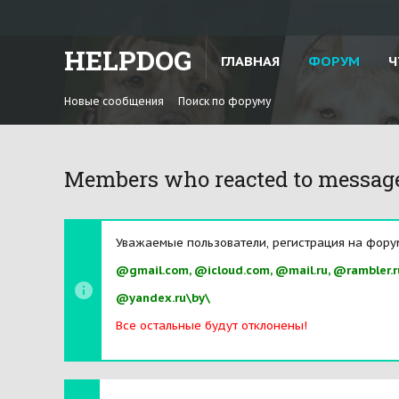
HELPDOG
ГЛАВНАЯ
ФОРУМ
Ч
Новые сообщения
Поиск по форуму
Members who reacted to messag
Уважаемые пользователи, регистрация на фору
@gmail.com, @icloud.com, @mail.ru, @rambler.r
@yandex.ru\by\
Все остальные будут отклонены!