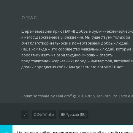
О НАС
Шереметьевский приют БФ «В добрые руки» - некоммерческ
и негосударственное учреждение. Мы существуем только за
счет благотворительности и пожертвований добрых людей.
Наша команда – это сообщество уникальных людей, которые 
побоялись взять на себя трудную миссию – спасать
представителей «серьезных» пород – амстаффов, питбулей 
других породистых собак. Мы делаем это вот уже 10 лет.
®
Forum software by XenForo
© 2010-2019 XenForo Ltd.
|
Style
DOG-White
Русский (RU)
На данном сайте используются cookie-файлы, чтобы персон