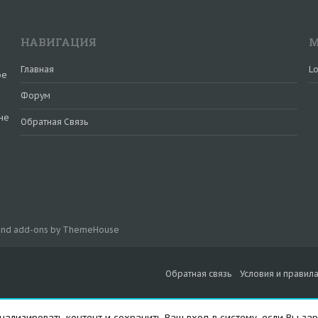
НАВИГАЦИЯ
М
Главная
Lo
ое
Форум
не
Обратная Связь
и
 and add-ons by ThemeHouse
Обратная связь
Условия и правил
ализировать контент и сохранить Ваш вход в систему, если Вы зар