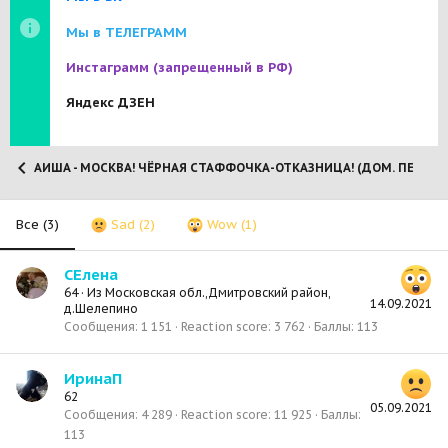
Мы в ТЕЛЕГРАММ
Инстаграмм
(запрещенный в РФ)
Яндекс ДЗЕН
АИША - МОСКВА! ЧЁРНАЯ СТАФФОЧКА-ОТКАЗНИЦА! (ДОМ. ПЕРЕД
Все
(3)
Sad
(2)
Wow
(1)
СЕлена
64
·
Из
Московская обл.,Дмитровский район,
14.09.2021
д.Шелепино
Сообщения
1 151
Reaction score
3 762
Баллы
113
ИринаП
62
05.09.2021
Сообщения
4 289
Reaction score
11 925
Баллы
113