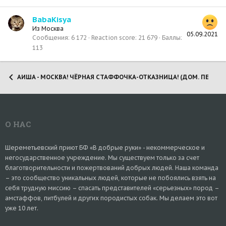
BabaKisya
Из
Москва
05.09.2021
Сообщения
6 172
Reaction score
21 679
Баллы
113
АИША - МОСКВА! ЧЁРНАЯ СТАФФОЧКА-ОТКАЗНИЦА! (ДОМ. ПЕРЕД
О НАС
Шереметьевский приют БФ «В добрые руки» - некоммерческое и
негосударственное учреждение. Мы существуем только за счет
благотворительности и пожертвований добрых людей. Наша команда
– это сообщество уникальных людей, которые не побоялись взять на
себя трудную миссию – спасать представителей «серьезных» пород –
амстаффов, питбулей и других породистых собак. Мы делаем это вот
уже 10 лет.