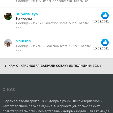
Сообщения
115
Reaction score
388
Баллы
63
superdusya
Из
Москва
15.09.2021
Сообщения
7 372
Reaction score
6 315
Баллы
113
Valusha
Сообщения
2 970
Reaction score
12 192
Баллы
15.09.2021
113
КАМЮ - КРАСНОДАР! ЗАБРАЛИ СОБАКУ ИЗ ПОЛИЦИИ! (2021)
О НАС
Шереметьевский приют БФ «В добрые руки» - некоммерческое и
негосударственное учреждение. Мы существуем только за счет
благотворительности и пожертвований добрых людей. Наша команда