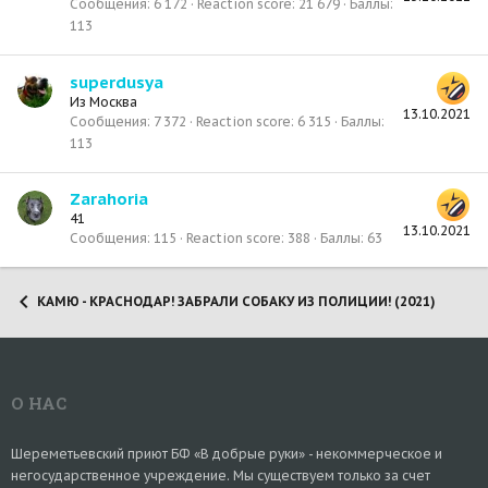
Сообщения
6 172
Reaction score
21 679
Баллы
113
superdusya
Из
Москва
13.10.2021
Сообщения
7 372
Reaction score
6 315
Баллы
113
Zarahoria
41
13.10.2021
Сообщения
115
Reaction score
388
Баллы
63
КАМЮ - КРАСНОДАР! ЗАБРАЛИ СОБАКУ ИЗ ПОЛИЦИИ! (2021)
О НАС
Шереметьевский приют БФ «В добрые руки» - некоммерческое и
негосударственное учреждение. Мы существуем только за счет