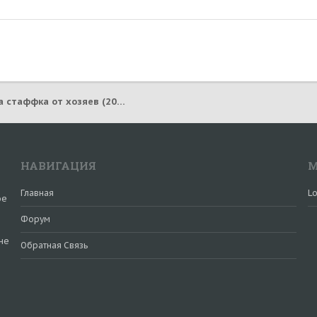
БОНИ - красавица стаффка от хозяев (2013) (НА РАДУГЕ 19.07.2023)
НАВИГАЦИЯ
М
Главная
Lo
ое
Форум
не
Обратная Связь
и