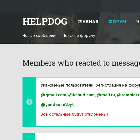
HELPDOG
ГЛАВНАЯ
ФОРУМ
Ч
Новые сообщения
Поиск по форуму
Members who reacted to messag
Уважаемые пользователи, регистрация на фору
@gmail.com, @icloud.com, @mail.ru, @rambler.r
@yandex.ru\by\
Все остальные будут отклонены!