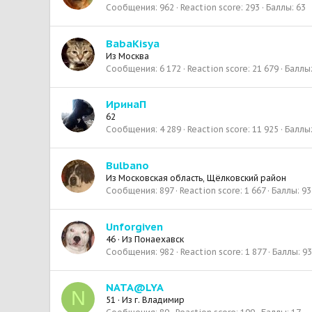
Сообщения
962
Reaction score
293
Баллы
63
BabaKisya
Из
Москва
Сообщения
6 172
Reaction score
21 679
Баллы
ИринаП
62
Сообщения
4 289
Reaction score
11 925
Баллы
Bulbano
Из
Московская область, Щёлковский район
Сообщения
897
Reaction score
1 667
Баллы
93
Unforgiven
46
·
Из
Понаехавск
Сообщения
982
Reaction score
1 877
Баллы
93
NATA@LYA
N
51
·
Из
г. Владимир