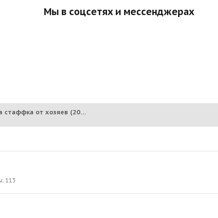
Мы в соцсетях и мессенджерах
БОНИ - красавица стаффка от хозяев (2013) (НА РАДУГЕ 19.07.2023)
ы
113