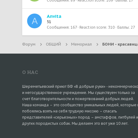
Сообщения
89
Reaction score
109
Баллы
17
Anvita
A
51
Сообщения
167
Reaction score
310
Баллы
27
Форум
ОБЩИЙ
Мемориал
О НАС
Шереметьевский приют БФ «В добрые руки» - некоммерческ
и негосударственное учреждение. Мы существуем только за
счет благотворительности и пожертвований добрых людей.
Наша команда – это сообщество уникальных людей, которые 
побоялись взять на себя трудную миссию – спасать
представителей «серьезных» пород – амстаффов, питбулей 
других породистых собак. Мы делаем это вот уже 10 лет.