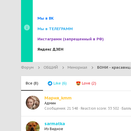
Мы в ВК
Мы в ТЕЛЕГРАММ
Инстаграмм
(запрещенный в РФ)
Яндекс ДЗЕН
Форум
ОБЩИЙ
Мемориал
Все
(8)
Like
(6)
Love
(2)
Мария_kmm
Админ
Сообщения
21 548
Reaction score
33 502
Балл
sarmatka
Из
Видное