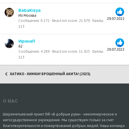
BabaKisya
Из
Москва
29.07.2022
Сообщения
6 172
Reaction score
21 679
Баллы
113
ИринаП
62
29.07.2022
Сообщения
4 289
Reaction score
11 925
Баллы
113
ХАТИКО - ХИМКИ! БРОШЕННЫЙ АКИТА! (2023)
О НАС
Шереметьевский приют БФ «В добрые руки» - некоммерческое и
негосударственное учреждение. Мы существуем только за счет
благотворительности и пожертвований добрых людей. Наша команда