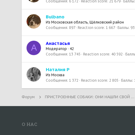
Сообщения
6 172
Reaction score
21 679
Баллы
Bulbano
Из
Московская область, Щёлковский район
Сообщения
897
Reaction score
1 667
Баллы
93
Анастасья
А
Модератор
·
42
Сообщения
13 745
Reaction score
40 592
Балл
Наталия Р
Из
Москва
Сообщения
1 372
Reaction score
2 805
Баллы
Форум
ПРИСТРОЕННЫЕ СОБАКИ: ОНИ НАШЛИ СВОЙ ДОМ!
О НАС