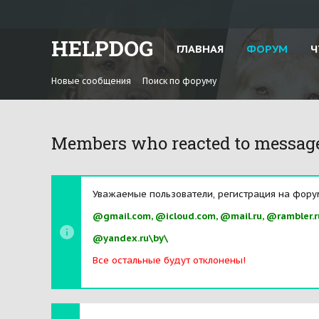
HELPDOG
ГЛАВНАЯ
ФОРУМ
Ч
Новые сообщения
Поиск по форуму
Members who reacted to messag
Уважаемые пользователи, регистрация на фору
@gmail.com, @icloud.com, @mail.ru, @rambler.r
@yandex.ru\by\
Все остальные будут отклонены!