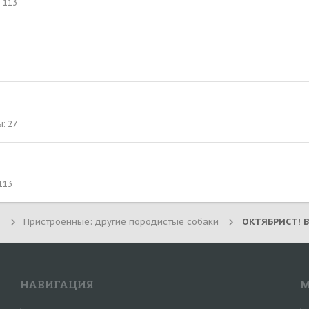
113
ы
27
113
Пристроенные: другие породистые собаки
НАВИГАЦИЯ
М