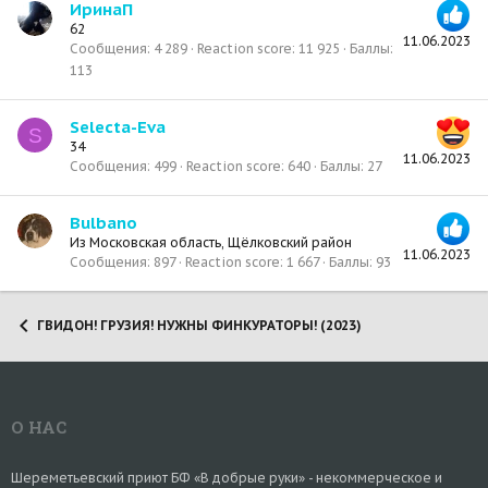
ИринаП
62
11.06.2023
Сообщения
4 289
Reaction score
11 925
Баллы
113
Selecta-Eva
S
34
11.06.2023
Сообщения
499
Reaction score
640
Баллы
27
Bulbano
Из
Московская область, Щёлковский район
11.06.2023
Сообщения
897
Reaction score
1 667
Баллы
93
ГВИДОН! ГРУЗИЯ! НУЖНЫ ФИНКУРАТОРЫ! (2023)
О НАС
Шереметьевский приют БФ «В добрые руки» - некоммерческое и