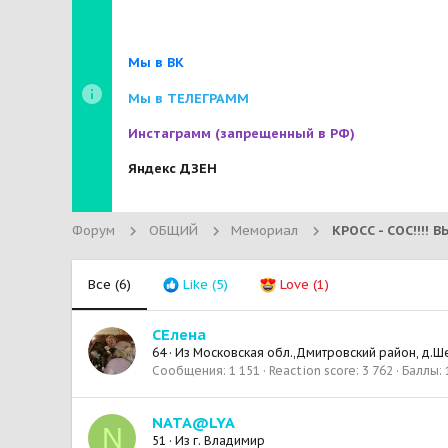
Мы в ВК
Мы в ТЕЛЕГРАММ
Инстаграмм
(запрещенный в РФ)
Яндекс ДЗЕН
Форум
ОБЩИЙ
Мемориал
Все
(6)
Like
(5)
Love
(1)
СЕлена
64
·
Из
Московская обл.,Дмитровский район, д.
Сообщения
1 151
Reaction score
3 762
Баллы
NATA@LYA
N
51
·
Из
г. Владимир