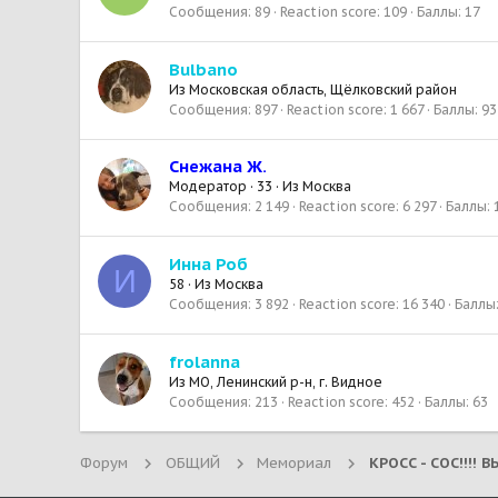
Сообщения
89
Reaction score
109
Баллы
17
Bulbano
Из
Московская область, Щёлковский район
Сообщения
897
Reaction score
1 667
Баллы
93
Снежана Ж.
Модератор
·
33
·
Из
Москва
Сообщения
2 149
Reaction score
6 297
Баллы
Инна Роб
И
58
·
Из
Москва
Сообщения
3 892
Reaction score
16 340
Баллы
frolanna
Из
МО, Ленинский р-н, г. Видное
Сообщения
213
Reaction score
452
Баллы
63
Форум
ОБЩИЙ
Мемориал