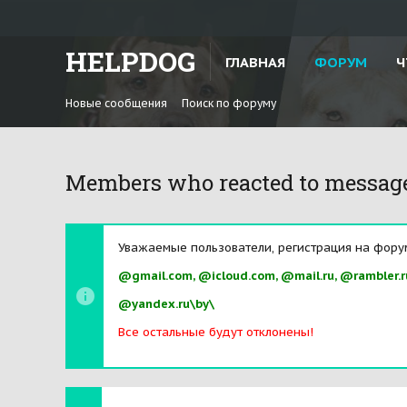
HELPDOG
ГЛАВНАЯ
ФОРУМ
Ч
Новые сообщения
Поиск по форуму
Members who reacted to messag
Уважаемые пользователи, регистрация на фору
@gmail.com, @icloud.com, @mail.ru, @rambler.r
@yandex.ru\by\
Все остальные будут отклонены!