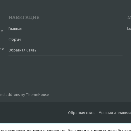
НАВИГАЦИЯ
М
Главная
Lo
ое
Форум
не
Обратная Связь
и
 and add-ons by ThemeHouse
Обратная связь
Условия и правил
ализировать контент и сохранить Ваш вход в систему, если Вы зар