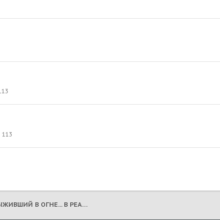
113
113
КРОСС - СОС!!!! ВЫЖИВШИЙ В ОГНЕ... В РЕАНИМАЦИИ!!! ЖИЗНЬ НА ВОЛОСКЕ!!! (НА РАДУГЕ 30.07.2021)