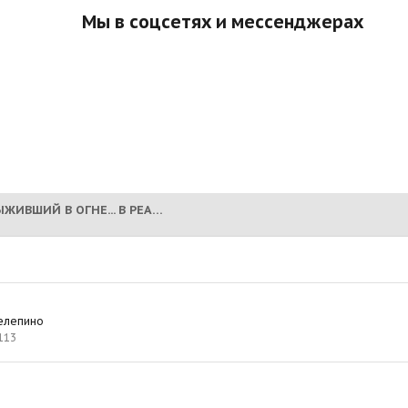
Мы в соцсетях и мессенджерах
КРОСС - СОС!!!! ВЫЖИВШИЙ В ОГНЕ... В РЕАНИМАЦИИ!!! ЖИЗНЬ НА ВОЛОСКЕ!!! (НА РАДУГЕ 30.07.2021)
Шелепино
113