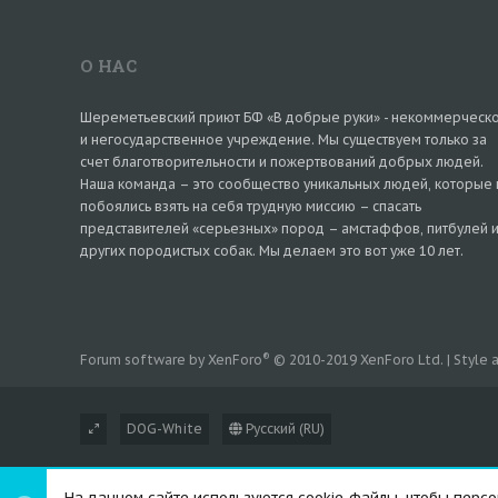
О НАС
Шереметьевский приют БФ «В добрые руки» - некоммерческ
и негосударственное учреждение. Мы существуем только за
счет благотворительности и пожертвований добрых людей.
Наша команда – это сообщество уникальных людей, которые 
побоялись взять на себя трудную миссию – спасать
представителей «серьезных» пород – амстаффов, питбулей 
других породистых собак. Мы делаем это вот уже 10 лет.
®
Forum software by XenForo
© 2010-2019 XenForo Ltd.
|
Style
DOG-White
Русский (RU)
На данном сайте используются cookie-файлы, чтобы персон