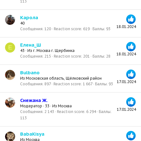
113
Карола
40
18.01.2024
Сообщения
120
Reaction score
619
Баллы
93
Елена_Ш
Е
43
·
Из
г. Москва г. Щербинка
18.01.2024
Сообщения
215
Reaction score
201
Баллы
28
Bulbano
Из
Московская область, Щёлковский район
17.01.2024
Сообщения
897
Reaction score
1 667
Баллы
93
Снежана Ж.
Модератор
·
33
·
Из
Москва
17.01.2024
Сообщения
2 143
Reaction score
6 294
Баллы
113
BabaKisya
Из
Москва