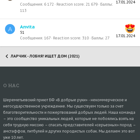
17.01.2024
Сообщения
6 172
Reaction score
21 679
Баллы
113
Anvita
A
51
17.01.2024
Сообщения
167
Reaction score
310
Баллы
27
ЛАРЧИК - ЛОБНЯ! ИЩЕТ ДОМ (2021)
О НАС
Шереметьевский приют БФ «В добрые руки» - некоммерческое и
негосударственное учреждение. Мы существуем только за счет
благотворительности и пожертвований добрых людей. Наша команда
– это сообщество уникальных людей, которые не побоялись взять на
себя трудную миссию – спасать представителей «серьезных» пород –
амстаффов, питбулей и других породистых собак. Мы делаем это вот
уже 10 лет.