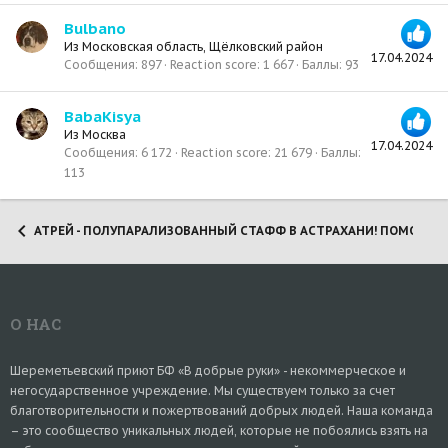
Bulbano
Из
Московская область, Щёлковский район
17.04.2024
Сообщения
897
Reaction score
1 667
Баллы
93
BabaKisya
Из
Москва
17.04.2024
Сообщения
6 172
Reaction score
21 679
Баллы
113
АТРЕЙ - ПОЛУПАРАЛИЗОВАННЫЙ СТАФФ В АСТРАХАНИ! ПОМОЖЕМ 
О НАС
Шереметьевский приют БФ «В добрые руки» - некоммерческое и
негосударственное учреждение. Мы существуем только за счет
благотворительности и пожертвований добрых людей. Наша команда
– это сообщество уникальных людей, которые не побоялись взять на