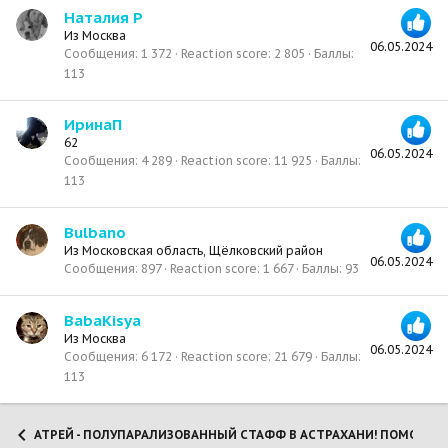
Наталия Р
Из
Москва
06.05.2024
Сообщения
1 372
Reaction score
2 805
Баллы
113
ИринаП
62
06.05.2024
Сообщения
4 289
Reaction score
11 925
Баллы
113
Bulbano
Из
Московская область, Щёлковский район
06.05.2024
Сообщения
897
Reaction score
1 667
Баллы
93
BabaKisya
Из
Москва
06.05.2024
Сообщения
6 172
Reaction score
21 679
Баллы
113
АТРЕЙ - ПОЛУПАРАЛИЗОВАННЫЙ СТАФФ В АСТРАХАНИ! ПОМОЖЕМ 