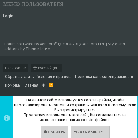
МЕНЮ ПОЛЬЗОВАТЕЛЯ
Login
®
Forum software by XenForo
© 2010-2019 XenForo Ltd.
|
Style and
add-ons by ThemeHouse
DOG-White
Русский (RU)
Обратная связь
Условия и правила
Политика конфиденциальности
Помощь
Главная
R
S
S
На данном сайте используются cookie-файлы, чтобы
персонализировать контент и сохранить Ваш вход в систему, если
Вы зарегистрируетесь.
Продолжая использовать этот сайт, Вы соглашаетесь на
использование наших cookie-файлов.
Принять
Узнать больше....
Вверх
Сниз