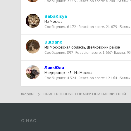
Сообщения
2 115
Reaction score
6 288
Баллы
BabaKisya
Из
Москва
Сообщения
6 172
Reaction score
21 679
Баллы
Bulbano
Из
Московская область, Щёлковский район
Сообщения
897
Reaction score
1 667
Баллы
93
ЛаккЮля
Модератор
·
45
·
Из
Москва
Сообщения
4 324
Reaction score
12 164
Баллы
Форум
ПРИСТРОЕННЫЕ СОБАКИ: ОНИ НАШЛИ СВОЙ ДОМ!
О НАС