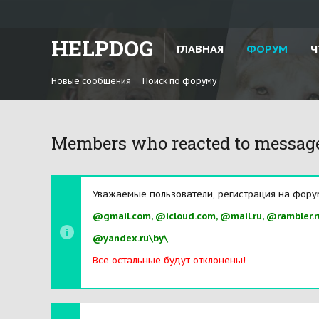
HELPDOG
ГЛАВНАЯ
ФОРУМ
Ч
Новые сообщения
Поиск по форуму
Members who reacted to messag
Уважаемые пользователи, регистрация на фору
@gmail.com, @icloud.com, @mail.ru, @rambler.r
@yandex.ru\by\
Все остальные будут отклонены!