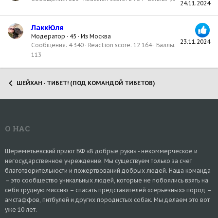
24.11.2024
ЛаккЮля
Модератор
·
45
·
Из
Москва
23.11.2024
Сообщения
4 340
Reaction score
12 164
Баллы
113
ШЕЙХАН - ТИБЕТ! (ПОД КОМАНДОЙ ТИБЕТОВ)
О НАС
Шереметьевский приют БФ «В добрые руки» - некоммерческое и
негосударственное учреждение. Мы существуем только за счет
благотворительности и пожертвований добрых людей. Наша команда
– это сообщество уникальных людей, которые не побоялись взять на
себя трудную миссию – спасать представителей «серьезных» пород –
амстаффов, питбулей и других породистых собак. Мы делаем это вот
уже 10 лет.