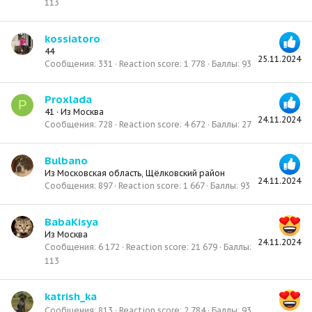
113
kossiatoro
44
25.11.2024
Сообщения
331
Reaction score
1 778
Баллы
93
Proxlada
P
41
·
Из
Москва
24.11.2024
Сообщения
728
Reaction score
4 672
Баллы
27
Bulbano
Из
Московская область, Щёлковский район
24.11.2024
Сообщения
897
Reaction score
1 667
Баллы
93
BabaKisya
Из
Москва
24.11.2024
Сообщения
6 172
Reaction score
21 679
Баллы
113
katrish_ka
Сообщения
813
Reaction score
2 784
Баллы
93