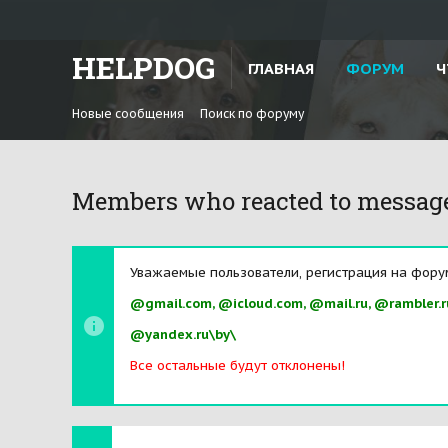
HELPDOG
ГЛАВНАЯ
ФОРУМ
Ч
Новые сообщения
Поиск по форуму
Members who reacted to messag
Уважаемые пользователи, регистрация на фору
@gmail.com, @icloud.com, @mail.ru, @rambler.r
@yandex.ru\by\
Все остальные будут отклонены!