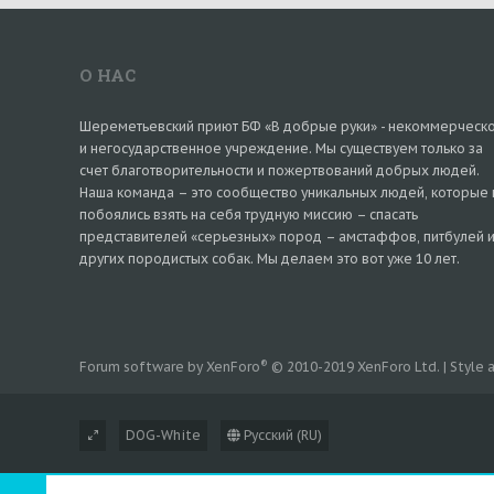
О НАС
Шереметьевский приют БФ «В добрые руки» - некоммерческ
и негосударственное учреждение. Мы существуем только за
счет благотворительности и пожертвований добрых людей.
Наша команда – это сообщество уникальных людей, которые 
побоялись взять на себя трудную миссию – спасать
представителей «серьезных» пород – амстаффов, питбулей 
других породистых собак. Мы делаем это вот уже 10 лет.
®
Forum software by XenForo
© 2010-2019 XenForo Ltd.
|
Style
DOG-White
Русский (RU)