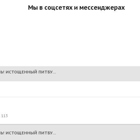
Мы в соцсетях и мессенджерах
САМУРАЙ - РЯЗАНЬ! ИСТОЩЕННЫЙ ПИТБУЛЬ! (НА РАДУГЕ 06.03.25)
113
САМУРАЙ - РЯЗАНЬ! ИСТОЩЕННЫЙ ПИТБУЛЬ! (НА РАДУГЕ 06.03.25)