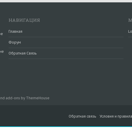
НАВИГАЦИЯ
М
Главная
Lo
ое
Форум
не
Обратная Связь
и
 and add-ons by ThemeHouse
Обратная связь
Условия и правил