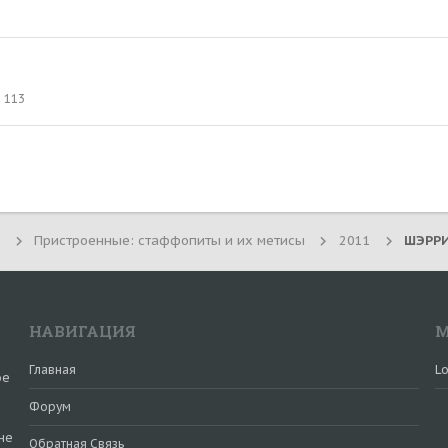
113
Пристроенные: стаффопиты и их метисы
2011
ШЭРРИ
НАВИГАЦИЯ
М
Главная
Lo
ое
Форум
не
Обратная Связь