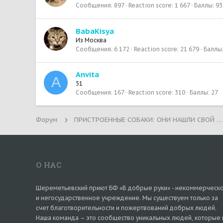
Сообщения
897
Reaction score
1 667
Баллы
93
BabaKisya
Из
Москва
Сообщения
6 172
Reaction score
21 679
Баллы
Anvita
A
51
Сообщения
167
Reaction score
310
Баллы
27
Форум
ПРИСТРОЕННЫЕ СОБАКИ: ОНИ НАШЛИ СВОЙ ДОМ!
О НАС
Шереметьевский приют БФ «В добрые руки» - некоммерческ
и негосударственное учреждение. Мы существуем только за
счет благотворительности и пожертвований добрых людей.
Наша команда – это сообщество уникальных людей, которые 