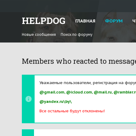
HELPDOG
ГЛАВНАЯ
ФОРУМ
Ч
Новые сообщения
Поиск по форуму
Members who reacted to messag
Уважаемые пользователи, регистрация на фору
@gmail.com, @icloud.com, @mail.ru, @rambler.r
@yandex.ru\by\
Все остальные будут отклонены!