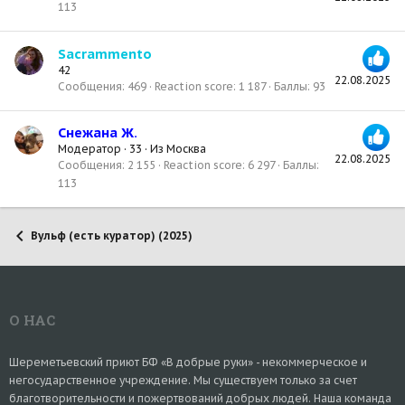
113
Sacrammento
42
22.08.2025
Сообщения
469
Reaction score
1 187
Баллы
93
Снежана Ж.
Модератор
·
33
·
Из
Москва
22.08.2025
Сообщения
2 155
Reaction score
6 297
Баллы
113
Вульф (есть куратор) (2025)
О НАС
Шереметьевский приют БФ «В добрые руки» - некоммерческое и
негосударственное учреждение. Мы существуем только за счет
благотворительности и пожертвований добрых людей. Наша команда