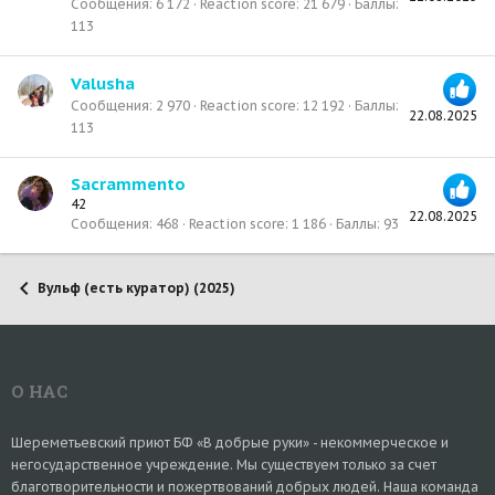
Сообщения
6 172
Reaction score
21 679
Баллы
113
Valusha
Сообщения
2 970
Reaction score
12 192
Баллы
22.08.2025
113
Sacrammento
42
22.08.2025
Сообщения
468
Reaction score
1 186
Баллы
93
Вульф (есть куратор) (2025)
О НАС
Шереметьевский приют БФ «В добрые руки» - некоммерческое и
негосударственное учреждение. Мы существуем только за счет
благотворительности и пожертвований добрых людей. Наша команда