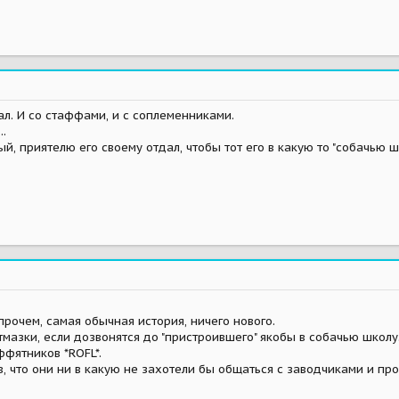
вал. И со стаффами, и с соплеменниками.
..
й, приятелю его своему отдал, чтобы тот его в какую то "собачью ш
рочем, самая обычная история, ничего нового.
тмазки, если дозвонятся до "пристроившего" якобы в собачью школу
ффятников *ROFL*.
, что они ни в какую не захотели бы общаться с заводчиками и проч