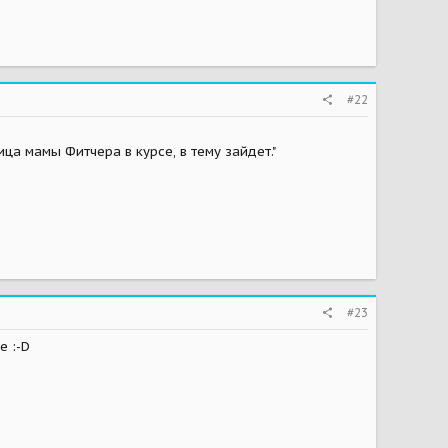
#22
ица мамы Фитчера в курсе, в тему зайдет."
#23
е :-D