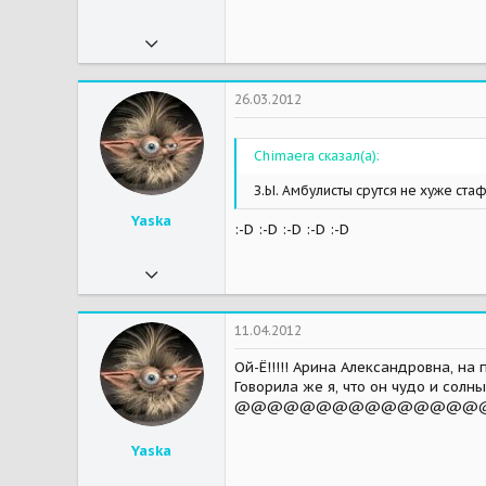
27.09.2010
8 174
2
26.03.2012
38
Chimaera сказал(а):
54
З.Ы. Амбулисты срутся не хуже ста
Шведская отарная овчарка Олаф ВАКСлунд из Шарика.
Мои зверушки
Крокодилоид Дуся - за радугой, прожила с нами 16 лет.
Yaska
:-D :-D :-D :-D :-D
02.03.2011
8 403
2 932
11.04.2012
113
Ой-Ё!!!!! Арина Александровна, на
Говорила же я, что он чудо и солнышко!
Москва, Митино, МО, Дедовск
@@@@@@@@@@@@@@@
Мои зверушки
Кучка собак, кучка котов и человеческие детеныши
Yaska