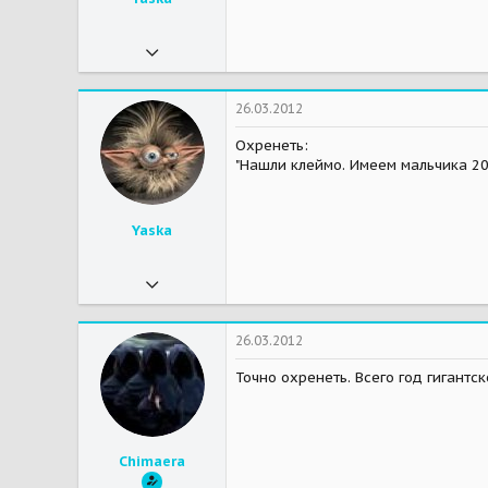
02.03.2011
8 403
2 932
26.03.2012
113
Охренеть:
"Нашли клеймо. Имеем мальчика 201
Москва, Митино, МО, Дедовск
Мои зверушки
Кучка собак, кучка котов и человеческие детеныши
Yaska
02.03.2011
8 403
2 932
26.03.2012
113
Точно охренеть. Всего год гигантс
Москва, Митино, МО, Дедовск
Мои зверушки
Кучка собак, кучка котов и человеческие детеныши
Chimaera