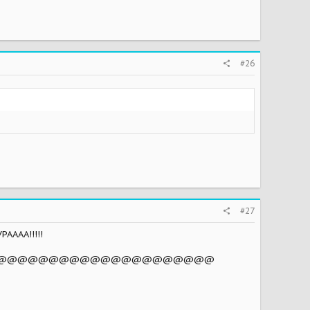
#26
#27
РАААА!!!!!
@@@@@@@@@@@@@@@@@@@@@