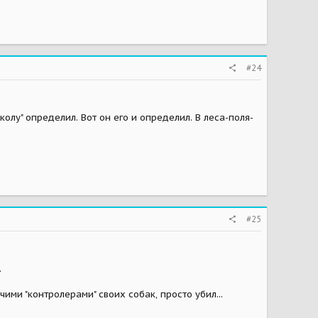
#24
колу" определил. Вот он его и определил. В леса-поля-
#25
.
ими "контролерами" своих собак, просто убил...