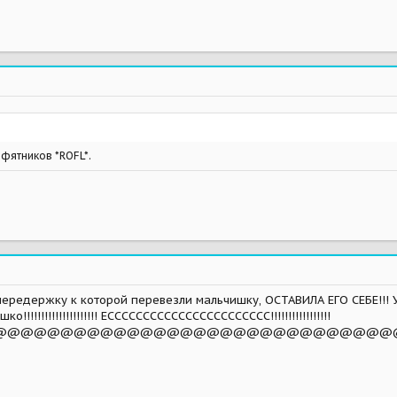
ффятников *ROFL*.
 передержку к которой перевезли мальчишку, ОСТАВИЛА ЕГО СЕБЕ!!! У
!!!!!!!!!!!!!!!!!!!! ЕССССССССССССССССССССССС!!!!!!!!!!!!!!!!!
@@@@@@@@@@@@@@@@@@@@@@@@@@@@@@