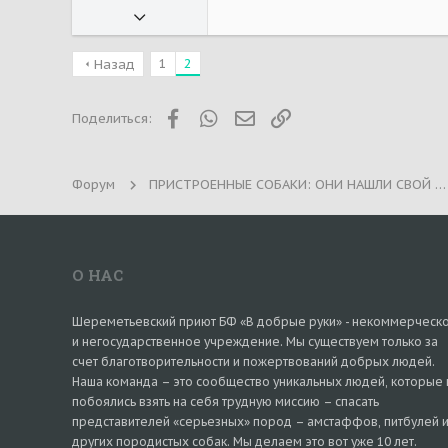
02.03.2011
8 403
1
2
Назад
2 932
113
Facebook
WhatsApp
Электронная почта
Ссылка
Поделиться:
Москва, Митино, МО, Дедовск
Мои зверушки
Кучка собак, кучка котов и человеческие детеныши
Форум
ПРИСТРОЕННЫЕ СОБАКИ: ОНИ НАШЛИ СВОЙ ДОМ!
О НАС
Шереметьевский приют БФ «В добрые руки» - некоммерческ
и негосударственное учреждение. Мы существуем только за
счет благотворительности и пожертвований добрых людей.
Наша команда – это сообщество уникальных людей, которые 
побоялись взять на себя трудную миссию – спасать
представителей «серьезных» пород – амстаффов, питбулей 
других породистых собак. Мы делаем это вот уже 10 лет.