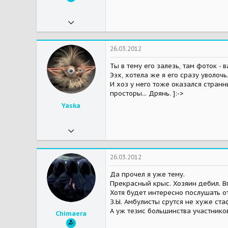
27.09.2010
8 174
2
26.03.2012
38
Ты в тему его залезь, там фоток - 
Ээх, хотела же я его сразу уволочь.
54
И хоз у него тоже оказался странны
Шведская отарная овчарка Олаф ВАКСлунд из Шарика.
просторы... Дрянь. ]:->
Мои зверушки
Крокодилоид Дуся - за радугой, прожила с нами 16 лет.
Yaska
02.03.2011
8 403
2 932
26.03.2012
113
Да прочел я уже тему.
Прекрасный крыс. Хозяин дебил. Вп
Москва, Митино, МО, Дедовск
Хотя будет интересно послушать о
Мои зверушки
Кучка собак, кучка котов и человеческие детеныши
З.Ы. Амбулисты срутся не хуже ста
А уж тезис большинства участников
Chimaera