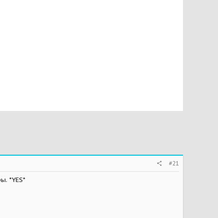
#21
ы. *YES*