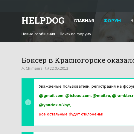
HELPDOG
ГЛАВНАЯ
ФОРУМ
Ч
Новые сообщения
Поиск по форуму
Боксер в Красногорске оказал
А
Д
Chimaera
22.03.2012
в
а
т
т
о
а
Уважаемые пользователи, регистрация на фору
р
н
т
а
@gmail.com, @icloud.com, @mail.ru, @rambler.r
е
ч
м
а
@yandex.ru\by\
ы
л
а
Все остальные будут отклонены!