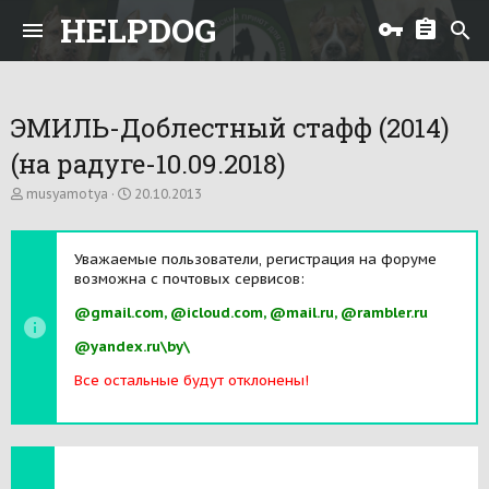
HELPDOG
ЭМИЛЬ-Доблестный стафф (2014)
(на радуге-10.09.2018)
А
Д
musyamotya
20.10.2013
в
а
т
т
о
а
Уважаемые пользователи, регистрация на форуме
р
н
возможна с почтовых сервисов:
т
а
е
ч
@gmail.com, @icloud.com, @mail.ru, @rambler.ru
м
а
ы
л
@yandex.ru\by\
а
Все остальные будут отклонены!