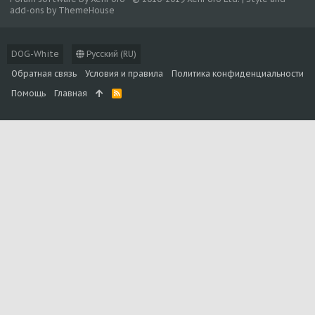
add-ons by ThemeHouse
DOG-White
Русский (RU)
Обратная связь
Условия и правила
Политика конфиденциальности
Помощь
Главная
R
S
S