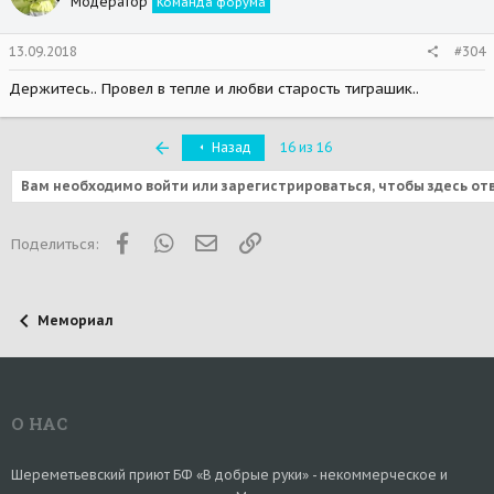
Модератор
Команда форума
13.09.2018
#304
Держитесь.. Провел в тепле и любви старость тиграшик..
Первый
Назад
16 из 16
Вам необходимо войти или зарегистрироваться, чтобы здесь от
Facebook
WhatsApp
Электронная почта
Ссылка
Поделиться:
Мемориал
О НАС
Шереметьевский приют БФ «В добрые руки» - некоммерческое и