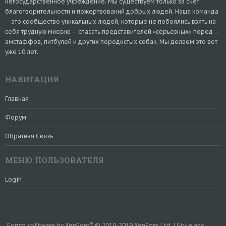
негосударственное учреждение. Мы существуем только за счет
благотворительности и пожертвований добрых людей. Наша команда
– это сообщество уникальных людей, которые не побоялись взять на
себя трудную миссию – спасать представителей «серьезных» пород –
амстаффов, питбулей и других породистых собак. Мы делаем это вот
уже 10 лет.
НАВИГАЦИЯ
Главная
Форум
Обратная Связь
МЕНЮ ПОЛЬЗОВАТЕЛЯ
Login
®
Forum software by XenForo
© 2010-2019 XenForo Ltd.
|
Style and