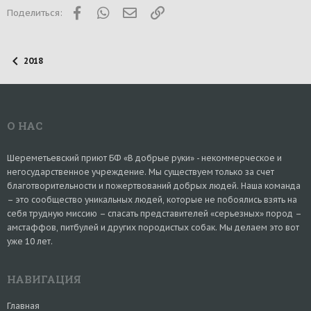
:
Facebook
WhatsApp
Электронная почта
Ссылка
Поделиться:
2018
О НАС
Шереметьевский приют БФ «В добрые руки» - некоммерческое и
негосударственное учреждение. Мы существуем только за счет
благотворительности и пожертвований добрых людей. Наша команда
– это сообщество уникальных людей, которые не побоялись взять на
себя трудную миссию – спасать представителей «серьезных» пород –
амстаффов, питбулей и других породистых собак. Мы делаем это вот
уже 10 лет.
НАВИГАЦИЯ
Главная