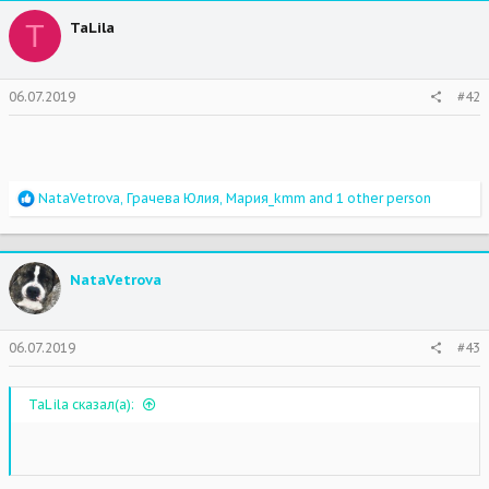
T
TaLila
06.07.2019
#42
R
NataVetrova
,
Грачева Юлия
,
Мария_kmm
and 1 other person
e
a
c
t
NataVetrova
i
o
n
s
06.07.2019
#43
:
TaLila сказал(а):