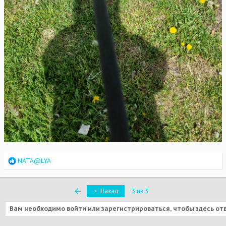
R
NATA@LYA
e
a
c
Первый
Назад
3 из 3
t
i
Вам необходимо войти или зарегистрироваться, чтобы здесь от
o
n
s