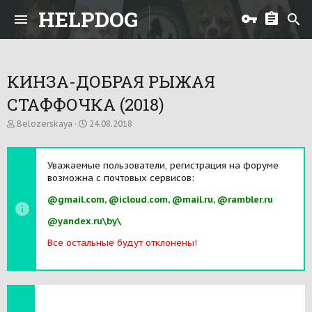
HELPDOG
КИНЗА-ДОБРАЯ РЫЖАЯ
СТАФФОЧКА (2018)
А
Д
Belozerskaya
24.08.2018
в
а
т
т
о
а
Уважаемые пользователи, регистрация на форуме
р
н
возможна с почтовых сервисов:
т
а
е
ч
@gmail.com, @icloud.com, @mail.ru, @rambler.ru
м
а
ы
л
@yandex.ru\by\
а
Все остальные будут отклонены!