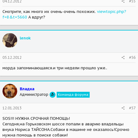
04.12.2012
#55
Смотрите, как много их очень-очень похожих.
viewtopic.php?
f=8&t=5660
А вдруг?
lenok
05.12.2012
#56
морда запоминающаяся.и три недели прошло уже..
Владка
Администратор
Команда форума
12.01.2013
#57
SOS!!! НУЖНА СРОЧНАЯ ПОМОЩЬ!
Сегодня,на Горьковском шоссе попали в аварию владельцы
внука Нориса ТАЙСОНА.Собаки в машине не оказалось!Срочно
нужна помощь в поиске собаки!