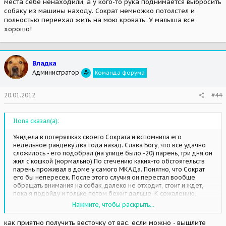
места себе ненаходили, а у кого-то рука поднимается выбросить
собаку из машины находу. Сократ немножко потолстел и
полностью переехал жить на мою кровать. У малыша все
хорошо!
Владка
Администратор
Команда форума
20.01.2012
#44
Ilona сказал(а):
Увидела в потеряшках своего Сократа и вспомнила его
недельное рандеву два года назад. Слава Богу, что все удачно
сложилось - его подобрал (на улице было -20) парень, три дня он
жил с кошкой (нормально).По стечению каких-то обстоятельств
парень проживал в доме у самого МКАДа. Понятно, что Сократ
его бы непересек. После этого случия он перестал вообще
обращать внимания на собак, далеко не отходит, стоит и ждет,
пока я подойду и только потом бежит дальше. К сожалению,
далеко не все истоии так хорошо заканчиваются. Мы неделю
Нажмите, чтобы раскрыть...
места себе ненаходили, а у кого-то рука поднимается выбросить
собаку из машины находу. Сократ немножко потолстел и
как приятно получить весточку от вас. если можно - вышлите
полностью переехал жить на мою кровать. У малыша все хорошо!