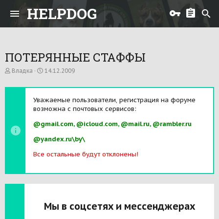
HELPDOG
ПОТЕРЯННЫЕ СТАФФЫ
А
Д
Владка
14.12.2009
в
а
т
т
о
а
Уважаемые пользователи, регистрация на форуме
р
н
возможна с почтовых сервисов:
т
а
е
ч
@gmail.com, @icloud.com, @mail.ru, @rambler.ru
м
а
ы
л
@yandex.ru\by\
а
Все остальные будут отклонены!
Мы в соцсетях и мессенджерах