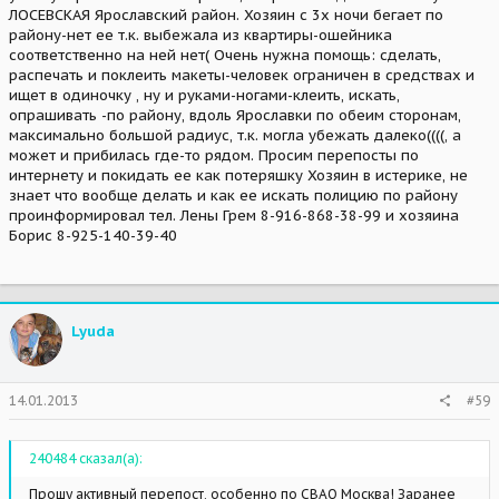
ЛОСЕВСКАЯ Ярославский район. Хозяин с 3х ночи бегает по
району-нет ее т.к. выбежала из квартиры-ошейника
соответственно на ней нет( Очень нужна помощь: сделать,
распечать и поклеить макеты-человек ограничен в средствах и
ищет в одиночку , ну и руками-ногами-клеить, искать,
опрашивать -по району, вдоль Ярославки по обеим сторонам,
максимально большой радиус, т.к. могла убежать далеко((((, а
может и прибилась где-то рядом. Просим перепосты по
интернету и покидать ее как потеряшку Хозяин в истерике, не
знает что вообще делать и как ее искать полицию по району
проинформировал тел. Лены Грем 8-916-868-38-99 и хозяина
Борис 8-925-140-39-40
Lyuda
14.01.2013
#59
240484 сказал(а):
Прошу активный перепост, особенно по СВАО Москва! Заранее