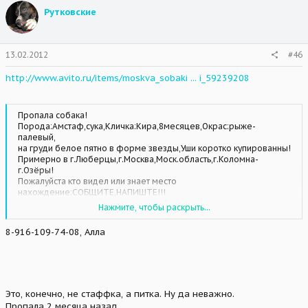
Рутковские
13.02.2012
#46
http://www.avito.ru/items/moskva_sobaki ... i_59239208
Пропала собака!
Порода:Амстаф,сука,Кличка:Кира,8месяцев,Окрас:рыже-
палевый,
на груди белое пятно в форме звезды,Уши коротко купированны!
Примерно в г.Люберцы,г.Москва,Моск.область,г.Коломна-
г.Озёры!
Пожалуйста кто видел или знает место
нахождение:СОБЩИТЕ,НАПИШТЕ!!!
Я хозяйка собаки!Недавно очень сильно заболела и положили в
Нажмите, чтобы раскрыть...
больницу!
За собакой не уследили ВОТ ИТОГ!!!У меня ребёнок очень
8-916-109-74-08, Алла
скучает,устал
искать.потеряла все надежды!!!Пожалуйста помогите найти
собаку!!!
Я уже незнаю куда ещё обратиться!Заранее благодарна за
понимание!!!
Это, конечно, не стаффка, а питка. Ну да неважно.
Пропала 2 месяца назад.