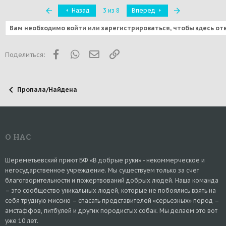
Первый
Последняя
Назад
3 из 8
Вперед
Вам необходимо войти или зарегистрироваться, чтобы здесь от
Facebook
WhatsApp
Электронная почта
Ссылка
Поделиться:
Пропала/Найдена
О НАС
Шереметьевский приют БФ «В добрые руки» - некоммерческое и
негосударственное учреждение. Мы существуем только за счет
благотворительности и пожертвований добрых людей. Наша команда
– это сообщество уникальных людей, которые не побоялись взять на
себя трудную миссию – спасать представителей «серьезных» пород –
амстаффов, питбулей и других породистых собак. Мы делаем это вот
уже 10 лет.