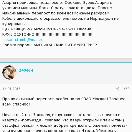
Авария произошла недалеко от Орехово-Зуево.Авария с
участием машины Додж Стратус золотого цвета! Просим
максимальный перепост по всем возможным ресурсам.
Кобель шоколадного окраса,очень похож на Нориса,уши не
купированы.
8930-348-91-97 Антон,8910-754-75-11 Оксана.
КРУГЛОСУТОЧНО!!!!!!!!!!!!!!!!!!!!!!!!!!!!!!!!!!!!!!!!!!!!!!!!!!!
oksana.tamb@mail.ru
Собака породы АМЕРИКАНСКИЙ ПИТ-БУЛЬТЕРЬЕР.
240484
14.01.2013
#58
Прошу активный перепост, особенно по СВАО Москва! Заранее
всем спасибо!
Ночью с 12 на 13 января, испугавшись петарды, выскочила из
квартиры-подъезда ( совпало, что двери открыли и там и там )
стаффка, рыжая, к людям добрая, крепкого сложения, примета-
уши купированы очень коротко, возраст 4 года. Убежала ул.