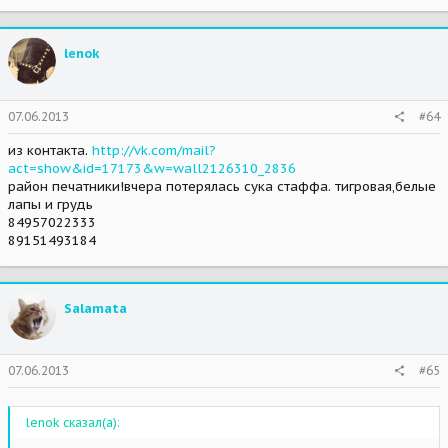
lenok
07.06.2013
#64
из контакта.
http://vk.com/mail?
act=show&id=17173&w=wall2126310_2836
район печатники!вчера потерялась сука стаффа. тигровая,белые
лапы и грудь
84957022333
89151493184
Salamata
07.06.2013
#65
lenok сказал(а):