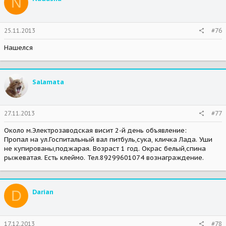
N
25.11.2013
#76
Нашелся
Salamata
27.11.2013
#77
Около м.Электрозаводская висит 2-й день объявление:
Пропал на ул.Госпитальный вал питбуль,сука, кличка Лада. Уши
не купированы,поджарая. Возраст 1 год. Окрас белый,спина
рыжеватая. Есть клеймо. Тел.89299601074 вознаграждение.
D
Darian
17.12.2013
#78