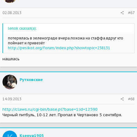
02.08.2013
#67
lenok сказал(а):
потерялась в зеленограде вчера.похожа на стаффа.вдруг кто
поймает и привезёт
http://pesikot.org/forum/index.php?showtopic=238131
нашлась
Рутковские
14.09.2013
#68
http://claws.ru/cgi-bin/base.pl?base=1;id=12590
Черный питбуль, 10-12 лет. Пропал в Чертаново 5 сентября.
Ksenya1905