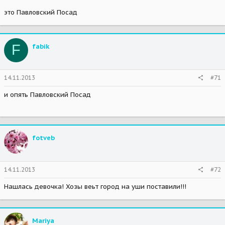
это Павловский Посад
F
fabik
14.11.2013
#71
и опять Павловский Посад
fotveb
14.11.2013
#72
Нашлась девочка! Хозы веьт город на уши поставили!!!
Mariya