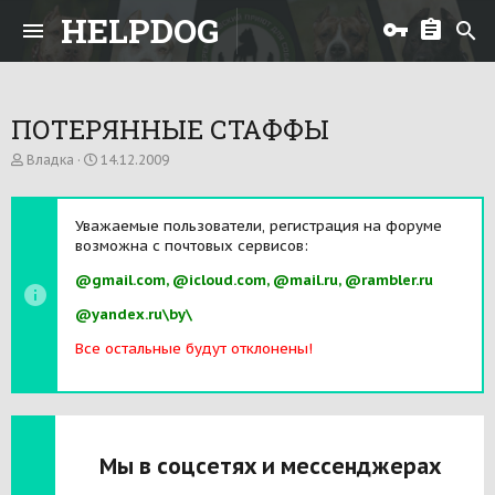
HELPDOG
ПОТЕРЯННЫЕ СТАФФЫ
А
Д
Владка
14.12.2009
в
а
т
т
о
а
Уважаемые пользователи, регистрация на форуме
р
н
возможна с почтовых сервисов:
т
а
е
ч
@gmail.com, @icloud.com, @mail.ru, @rambler.ru
м
а
ы
л
@yandex.ru\by\
а
Все остальные будут отклонены!
Мы в соцсетях и мессенджерах