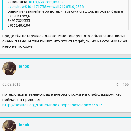
из контакта.
http://vk.com/mail?
act=show&id=17173&w=wall2126310_2836
район печатники!вчера потерялась сука стаффа. тигровая,белые
лапы и грудь
84957022333
89151493184
Вроде бы потерялась давно. Мне говорят, что объявление висит
очень давно. И там пишут, что это стаффбуль, но как-то никак на
него не похоже.
lenok
02.08.2013
#66
потерялась в зеленограде вчера.похожа на стаффа.вдруг кто
поймает и привезёт
http://pesikot.org/forum/index.php?showtopic=238131
lenok