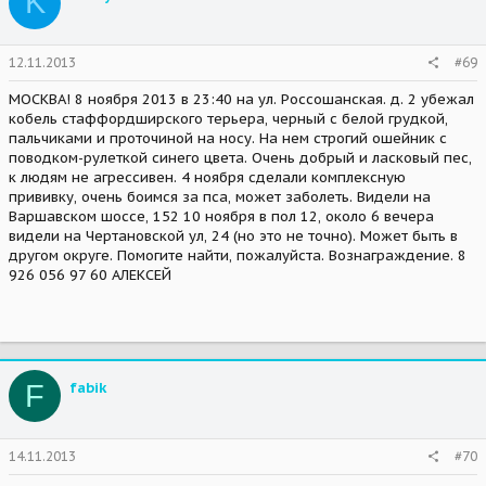
K
12.11.2013
#69
МОСКВА! 8 ноября 2013 в 23:40 на ул. Россошанская. д. 2 убежал
кобель стаффордширского терьера, черный с белой грудкой,
пальчиками и проточиной на носу. На нем строгий ошейник с
поводком-рулеткой синего цвета. Очень добрый и ласковый пес,
к людям не агрессивен. 4 ноября сделали комплексную
прививку, очень боимся за пса, может заболеть. Видели на
Варшавском шоссе, 152 10 ноября в пол 12, около 6 вечера
видели на Чертановской ул, 24 (но это не точно). Может быть в
другом округе. Помогите найти, пожалуйста. Вознаграждение. 8
926 056 97 60 АЛЕКСЕЙ
F
fabik
14.11.2013
#70