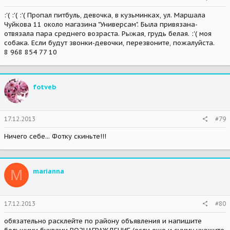
:'( :'( :'( Пропал питбуль, девочка, в кузьминках, ул. Маршала
Чуйкова 11 около магазина "Универсам". Была привязана-
отвязала пара среднего возраста. Рыжая, грудь белая. :'( моя
собака. Если будут звонки-девочки, перезвоните, пожалуйста.
8 968 854 77 10
fotveb
17.12.2013
#79
Ничего себе... Фотку скиньте!!!
M
marianna
17.12.2013
#80
обязательно расклейте по району объявления и напишите