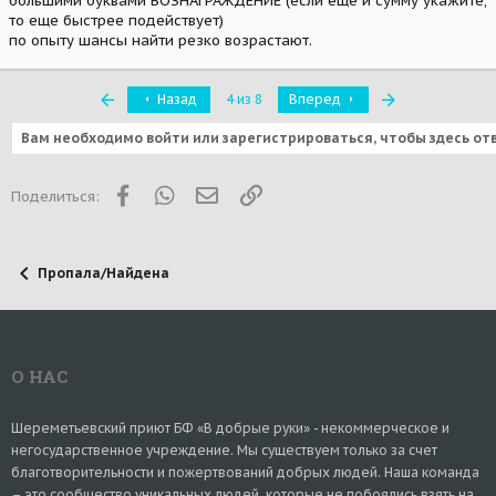
большими буквами ВОЗНАГРАЖДЕНИЕ (если еще и сумму укажите,
то еще быстрее подействует)
по опыту шансы найти резко возрастают.
Первый
Последняя
Назад
4 из 8
Вперед
Вам необходимо войти или зарегистрироваться, чтобы здесь от
Facebook
WhatsApp
Электронная почта
Ссылка
Поделиться:
Пропала/Найдена
О НАС
Шереметьевский приют БФ «В добрые руки» - некоммерческое и
негосударственное учреждение. Мы существуем только за счет
благотворительности и пожертвований добрых людей. Наша команда
– это сообщество уникальных людей, которые не побоялись взять на