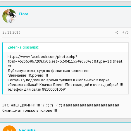
Flora
25.11.2013
#75
Zelenka сказал(а):
https://www.facebook.com/photo.php?
fbid=462363967209350&set=o.504115549650423&type=1&theat
er
Дублирую текст, судя по фотке наш контингент .
"Внимание!!!Срочно!!!!
Сегодня у подруги во время гуляния в Люблинском парке
сбежала собака!!!Кличка Джин!!!Пес молодой и очень добрый!!!!
телефон для связи 89100001069"
ЭТО наш ДЖИНН!!!!! :'( :'( :'( :'( :'( аааааааааааааааааааааааа
блин....мат только в голове!!!!
Nadusha