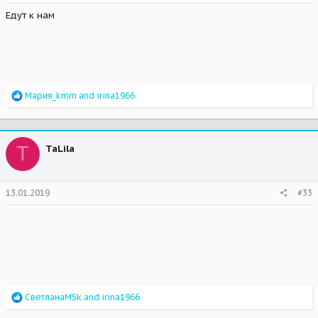
Едут к нам
R
Мария_kmm
and
irina1966
e
a
c
t
T
TaLila
i
o
n
s
13.01.2019
#33
:
R
СветланаMSk
and
irina1966
e