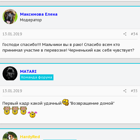
a
c
t
Максимова Елена
i
Модератор
o
n
s
13.01.2019
#34
:
Господи спасибо!!! Мальчики вы в раю! Спасибо всем кто
принимал участие в перевозке! Черненький как себя чувствует?
MATARI
Команда форума
13.01.2019
#35
Первый кадр какой удачный
"Возвращение домой"
HardyRed