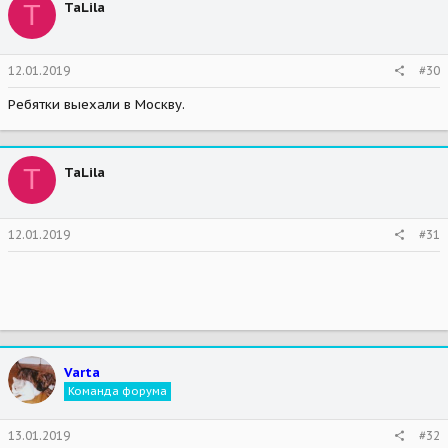
T
TaLila
12.01.2019
#30
Ребятки выехали в Москву.
T
TaLila
12.01.2019
#31
Varta
Команда форума
13.01.2019
#32