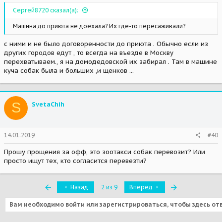
Сергей8720 сказал(а):
Машина до приюта не доехала? Их где-то пересаживали?
с ними и не было договоренности до приюта . Обычно если из
других городов едут , то всегда на въезде в Москву
перехватываем., я на домодедовской их забирал . Там в машине
куча собак была и больших ,и щенков ...
S
SvetaChih
14.01.2019
#40
Прошу прощения за офф, это зоотакси собак перевозит? Или
просто ищут тех, кто согласится перевезти?
Первый
Последняя
Назад
2 из 9
Вперед
Вам необходимо войти или зарегистрироваться, чтобы здесь от