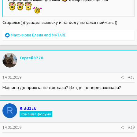
Старался ))) увидел вывеску и на ходу пытался поймать ))
R
Максимова Елена
and
MATARI
e
a
c
t
Сергей8720
i
o
n
s
14.01.2019
#38
:
Машина до приюта не доехала? Их где-то пересаживали?
R
Ridd1ck
Команда форума
14.01.2019
#39