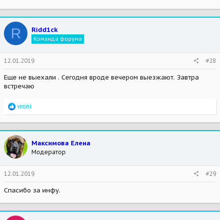
R
Ridd1ck
Команда форума
12.01.2019
#28
Еще не выехали . Сегодня вроде вечером выезжают. Завтра
встречаю
R
vroni
e
a
c
t
Максимова Елена
i
Модератор
o
n
s
12.01.2019
#29
:
Спасибо за инфу.