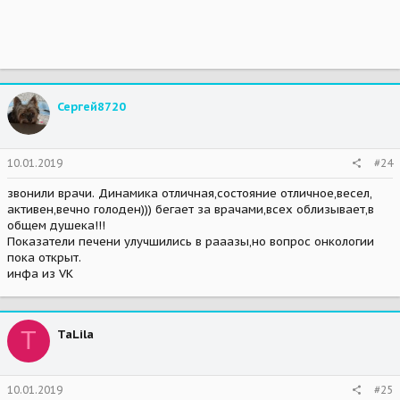
Сергей8720
10.01.2019
#24
звонили врачи. Динамика отличная,состояние отличное,весел,
активен,вечно голоден))) бегает за врачами,всех облизывает,в
общем душека!!!
Показатели печени улучшились в рааазы,но вопрос онкологии
пока открыт.
инфа из VK
T
TaLila
10.01.2019
#25