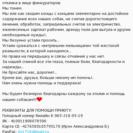
отклика в лице финкураторов.
Мы тонем.
Мы еле как сводим концы с концами элементарно на достойное
содержание всех наших собак, не считая дорогостоящего
лечения, обработок, запредельных счетов за электричество,
ежемесячных зарплат рабочим, аренду поля для выгула и другие
необходимые нужды!..
Мы безумно устали просить...
Устали сражаться с «ветряными мельницами» той жестокой
реальности, в которой находимся...
Но права на передышку и слёзы отчаяния у нас нет.
За нашей спиной все эти глаза, полные боли, благодарности и
надежды...
Не бросайте нас, дорогие!...
Кроме вас, друзья, больше некому им помочь!..
Нам очень нужна помощь и поддержка!
Мы будем безмерно благодарны каждому за отклик и помощь
нашим собакам!!!
РЕКВИЗИТЫ ДЛЯ ПОМОЩИ ПРИЮТУ:
Голодный номер билайн 8-965-218-05-19
ЯК - 410011908078590
Карта СБ -4276380103795170 (Ирэн Александровна Б.)
PayPal:
liv1718@mail.ru