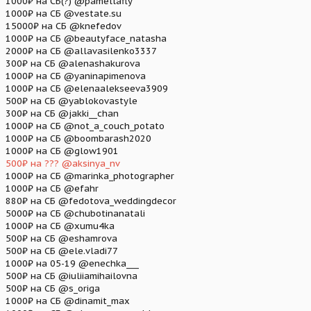
1000₽ на СБ(?) @pamellafly
1000₽ на СБ @vestate.su
15000₽ на СБ @knefedov
1000₽ на СБ @beautyface_natasha
2000₽ на СБ @allavasilenko3337
300₽ на СБ @alenashakurova
1000₽ на СБ @yaninapimenova
1000₽ на СБ @elenaalekseeva3909
500₽ на СБ @yablokovastyle
300₽ на СБ @jakki__chan
1000₽ на СБ @not_a_couch_potato
1000₽ на СБ @boombarash2020
1000₽ на СБ @glow1901
500₽ на ??? @aksinya_nv
1000₽ на СБ @marinka_photographer
1000₽ на СБ @efahr
880₽ на СБ @fedotova_weddingdecor
5000₽ на СБ @chubotinanatali
1000₽ на СБ @xumu4ka
500₽ на СБ @eshamrova
500₽ на СБ @ele.vladi77
1000₽ на 05-19 @enechka___
500₽ на СБ @iuliiamihailovna
500₽ на СБ @s_origa
1000₽ на СБ @dinamit_max