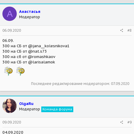
А
Анастасья
Модератор
06.09.2020
#8
06.09.
300 на СБ от @jana__kolesnikova1
300 на СБ от @nat.s73
300 на сб от @romashkaov
300 на СБ от @larisalamok
Последнее редактирование модератором:
07.09.2020
OlgaRu
Модератор
Команда форума
09.09.2020
#9
04.09.2020