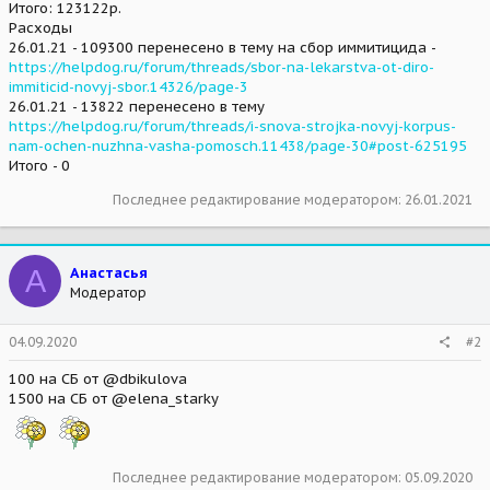
Итого: 123122р.
Расходы
26.01.21 - 109300 перенесено в тему на сбор иммитицида -
https://helpdog.ru/forum/threads/sbor-na-lekarstva-ot-diro-
immiticid-novyj-sbor.14326/page-3
26.01.21 - 13822 перенесено в тему
https://helpdog.ru/forum/threads/i-snova-strojka-novyj-korpus-
nam-ochen-nuzhna-vasha-pomosch.11438/page-30#post-625195
Итого - 0
Последнее редактирование модератором:
26.01.2021
А
Анастасья
Модератор
04.09.2020
#2
100 на СБ от @dbikulova
1500 на СБ от @elena_starky
Последнее редактирование модератором:
05.09.2020