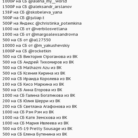
1000₽ на СБ @alena_my__world
1500₽ на СБ @aleksandr_arslanov
138₽ на СБ @skobeleva_yana
500₽ на СБ @juliap.t
500₽ на Яндекс @christinka_potemkina
1000 на СБ от @verbilosvetlana
1000 на СБ от @margoalexsandrovna
500 на СБ от @a127550
10000 на СБ от @m_yakushevskiy
1000₽ на СБ @rocketkin
500 на СБ Виктория Строганова из ВК
500 на СБ Андрей Тихомиров из ВК
500 на СБ Malhazni Azu из ВК
500 на СБ Ксения Кирина из ВК
200 на СБ Ираида Королева из ВК
100 на СБ Кисо Маркина из ВК
500 на СБ Анна Егорова из ВК
1000 на СБ Галина Богатикова из ВК
200 на СБ Юлия Шерри из ВК
200 на СБ Светлана Агафонова из ВК
1000 на СБ Рэм Рэм из ВК
1000 на СБ Катя Земскова из ВК
1000 на СБ Мария Ивлеева из ВК
500 на 05-19 Pretty Sousage из ВК
500 на СБ Елена Бутенина из ВК