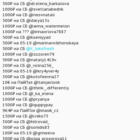
500₽ на СБ @dr.elena_barkalova
1000₽ на СБ @svetlanabedrik
1000₽ на СБ @nesvnatali
500₽ на СБ @darya13s
1000₽ на СБ @anna_watermelon
1000₽ на ??? @irinaorlova7887
500₽ на СБ @kseniyyad
500₽ на 05-19 @marinavolkhonskaya
500₽ на СБ
@t_lokofresh
1000₽ на СБ @zozoren79
500₽ на СБ @nataly1419v
200₽ на СБ @_volna256_
300₽ на 05-19 @kry4yver4y
300₽ на СБ @kotofeevna27
10€ на ПайПэл @tanjaslook
1000₽ на СБ @think._.differently
1000₽ на СБ @_ka_elena
1000₽ на СБ @pryanya
1500₽ на СБ @quppypay
964₽ на ПайПэл @masik_cz
1500₽ на СБ @i.niko73
300₽ на СБ @hitrovad_
500₽ на СБ @sonidis83
100₽ на 05-19 @grineeva
300₽ на СБ @olga_proxorova11