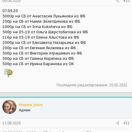
09.09.2020
#10
07.09.20
5000р на СБ от Анастасия Лукьянова из ФБ
200р на СБ от Наиля Зелетдинова из ФБ
1000р на СБ от Irina Kuksheva из ФБ
500р на 05-19 от Ольга Шерстобитова из ФБ
116р на 05-19 от Елена Хлыстова из ФБ
2000р на СБ от Елизавета Назарьева из ФБ
200р на СБ от Евгения Яковлева из ФБ
500р на СБ от Виктория Атрашевич из ФБ
500р на СБ от Галина Корягина из ФБ
500р на СБ от Ирина Баранова из ОК
Последнее редактирование:
26.01.2021
Мария_kmm
Админ
15.09.2020
#11