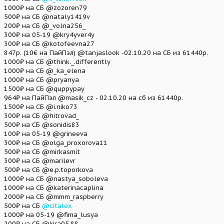
1000₽ на СБ @zozoren79
500₽ на СБ @nataly1419v
200₽ на СБ @_volna256_
300₽ на 05-19 @kry4yver4y
300₽ на СБ @kotofeevna27
847р. (10€ на ПайПэл) @tanjaslook -02.10.20 на СБ из 61440р.
1000₽ на СБ @think._.differently
1000₽ на СБ @_ka_elena
1000₽ на СБ @pryanya
1500₽ на СБ @quppypay
964₽ на ПайПэл @masik_cz - 02.10.20 на сб из 61440р.
1500₽ на СБ @i.niko73
300₽ на СБ @hitrovad_
500₽ на СБ @sonidis83
100₽ на 05-19 @grineeva
300₽ на СБ @olga_proxorova11
500₽ на СБ @mirkasmit
300₽ на СБ @marilevr
500₽ на СБ @e.p.toporkova
1000₽ на СБ @nastya_soboleva
1000₽ на СБ @katerinacaplina
2000₽ на СБ @mmm_raspberry
500₽ на СБ
@citalex
1000₽ на 05-19 @fima_lusya
200₽ на СБ @kira05.88