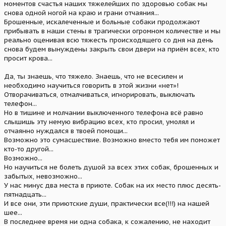
моментов счастья наших тяжелейших по здоровью собак мы
снова одной ногой на краю и грани отчаяния...
Брошенные, искалеченные и больные собаки продолжают
прибывать в наши стены в трагически огромном количестве и мы
реально оценивая всю тяжесть происходящего со дня на день
снова будем вынуждены закрыть свои двери на приём всех, кто
просит крова...
Да, ты знаешь, что тяжело. Знаешь, что не всесилен и
необходимо научиться говорить в этой жизни «нет»!
Отворачиваться, отмалчиваться, игнорировать, выключать
телефон...
Но в тишине и молчании выключенного телефона всё равно
слышишь эту немую вибрацию всех, кто просил, умолял и
отчаянно нуждался в твоей помощи...
Возможно это сумасшествие. Возможно вместо тебя им поможет
кто-то другой...
Возможно...
Но научиться не болеть душой за всех этих собак, брошенных и
забытых, невозможно...
У нас минус два места в приюте. Собак на их место плюс десять-
пятнадцать...
И все они, эти приютские души, практически все(!!!) на нашей
шее...
В последнее время ни одна собака, к сожалению, не находит