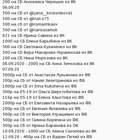
200 на СБ Анжелика Черешне из ВК
06.09.20
300 на СБ от @jana__kolesnikova1
300 на СБ от @nat.s73
300 на сб от @romashkaov
300 на СБ от @larisalamok
821 на СБ Ирина Савина из ВК
1000 на СБ Елена Барыбина из ВК
500 на СБ Светлана Кулаченко из ВК
300 на СБ Вера Макарова-Украинская из ВК
200 на СБ Нина Морозова из ВК
08.09.2020 - 2000 на СБ Анна Земскова из ВК
07.09.20
5000р на СБ от Анастасия Лукьянова из ФБ
200р на СБ от Наиля Зелетдинова из ФБ
1000р на СБ от Irina Kuksheva из ФБ
500р на 05-19 от Ольга Шерстобитова из ФБ
116р на 05-19 от Елена Хлыстова из ФБ
2000р на СБ от Елизавета Назарьева из ФБ
200р на СБ от Евгения Яковлева из ФБ
500р на СБ от Виктория Атрашевич из ФБ
500р на СБ от Галина Корягина из ФБ
500р на СБ от Ирина Баранова из ОК
10.09.2020 - 1000 на СБ Алена Соколова из ВК
12.09.20 - 400р на СБ от Вадим Петий из ФБ