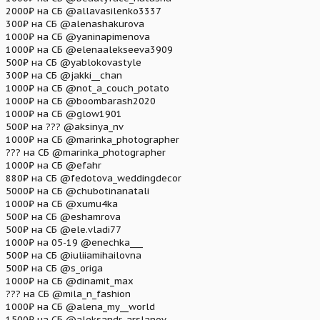
2000₽ на СБ @allavasilenko3337
300₽ на СБ @alenashakurova
1000₽ на СБ @yaninapimenova
1000₽ на СБ @elenaalekseeva3909
500₽ на СБ @yablokovastyle
300₽ на СБ @jakki__chan
1000₽ на СБ @not_a_couch_potato
1000₽ на СБ @boombarash2020
1000₽ на СБ @glow1901
500₽ на ??? @aksinya_nv
1000₽ на СБ @marinka_photographer
??? на СБ @marinka_photographer
1000₽ на СБ @efahr
880₽ на СБ @fedotova_weddingdecor
5000₽ на СБ @chubotinanatali
1000₽ на СБ @xumu4ka
500₽ на СБ @eshamrova
500₽ на СБ @ele.vladi77
1000₽ на 05-19 @enechka___
500₽ на СБ @iuliiamihailovna
500₽ на СБ @s_origa
1000₽ на СБ @dinamit_max
??? на СБ @mila_n_fashion
1000₽ на СБ @alena_my__world
1500₽ на СБ @aleksandr_arslanov