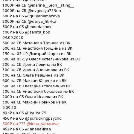
1000₽ на СБ @marina__leon__sting__
2000₽ на СБ @evgeniya789nn
600₽ на СБ @gulyanamazova
2000₽ на СБ @darya_fili4ka
500₽ на СБ @moodachok
300₽ на СБ @tanita_bob
04.09.2020
500 на СБ Матанова Татьяна из ВК
500 на СБ Анастасия Гришина из ВК
250 на 05-19 Дмитрий Царёв из ВК
500 на 05-19 Олеся Котельникова из ВК
200 на СБ Ирина Левина из ВК
300 на СБ Ирина Анисимова из ВК
300 на СБ Ольга Ивашина из ВК
600 на СБ Максим Ющенко из ВК
500 на СБ Светлана Стасевич из ВК
300 на СБ Анастасия Соколова из ВК
2000 на СБ Ольга Исаева из ВК
300 на СБ Максим Новиков из ВК
5.09.20
494₽ на СБ @lyulyu75
450₽ на СБ @jo.fuckingpsycho
500₽ на ??? @irina_saharova
462₽ на СБ @aneee4kaa