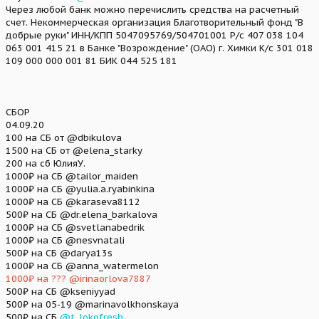
Через любой банк можно перечислить средства на расчетный
счет. Некоммерческая организация Благотворительный фонд "В
добрые руки" ИНН/КПП 5047095769/504701001 Р/с 407 038 104
063 001 415 21 в Банке "Возрождение" (ОАО) г. Химки К/с 301 018
109 000 000 001 81 БИК 044 525 181
СБОР
04.09.20
100 на СБ от @dbikulova
1500 на СБ от @elena_starky
200 на сб ЮлияУ.
1000₽ на СБ @tailor_maiden
1000₽ на СБ @yulia.a.ryabinkina
1000₽ на СБ @karaseva8112
500₽ на СБ @dr.elena_barkalova
1000₽ на СБ @svetlanabedrik
1000₽ на СБ @nesvnatali
500₽ на СБ @darya13s
1000₽ на СБ @anna_watermelon
1000₽ на ??? @irinaorlova7887
500₽ на СБ @kseniyyad
500₽ на 05-19 @marinavolkhonskaya
500₽ на СБ
@t_lokofresh