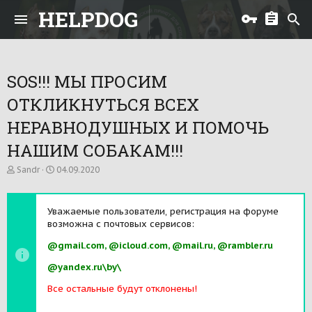
HELPDOG
SOS!!! МЫ ПРОСИМ
ОТКЛИКНУТЬСЯ ВСЕХ
НЕРАВНОДУШНЫХ И ПОМОЧЬ
НАШИМ СОБАКАМ!!!
А
Д
Sandr
04.09.2020
в
а
т
т
о
а
Уважаемые пользователи, регистрация на форуме
р
н
возможна с почтовых сервисов:
т
а
е
ч
@gmail.com, @icloud.com, @mail.ru, @rambler.ru
м
а
ы
л
@yandex.ru\by\
а
Все остальные будут отклонены!