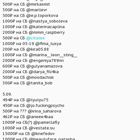
500₽ на СБ @mirkasmit
300₽ на СБ @marilevr
500₽ на СБ @e.p.toporkova
1000₽ на СБ @nastya_soboleva
1000₽ на СБ @katerinacaplina
2000₽ на СБ @mmm_raspberry
500₽ на СБ
@citalex
1000₽ на 05-19 @fima_lusya
200₽ на СБ @kira05.88
1000₽ на СБ @marina__leon__sting__
2000₽ на СБ @evgeniya789nn
600₽ на СБ @gulyanamazova
2000₽ на СБ @darya_fili4ka
500₽ на СБ @moodachok
300₽ на СБ @tanita_bob
5.09.
494₽ на СБ @lyulyu75
450₽ на СБ @jo.fuckingpsycho
500₽ на ??? @irina_saharova
462₽ на СБ @aneee4kaa
1000₽ на СБ(?) @pamellafly
1000₽ на СБ @vestate.su
15000₽ на СБ @knefedov
1000₽ на СБ @beautyface_natasha