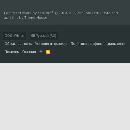
®
Forum software by XenForo
© 2010-2019 XenForo Ltd.
|
Style and
add-ons by ThemeHouse
DOG-White
Русский (RU)
Обратная связь
Условия и правила
Политика конфиденциальности
Помощь
Главная
R
S
S