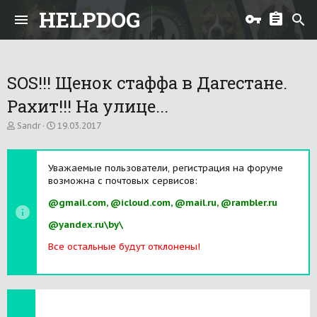
HELPDOG
SOS!!! Щенок стаффа в Дагестане.
Рахит!!! На улице...
А
Д
Sandr
19.03.2017
в
а
т
т
о
а
Уважаемые пользователи, регистрация на форуме
р
н
возможна с почтовых сервисов:
т
а
е
ч
@gmail.com, @icloud.com, @mail.ru, @rambler.ru
м
а
ы
л
@yandex.ru\by\
а
Все остальные будут отклонены!