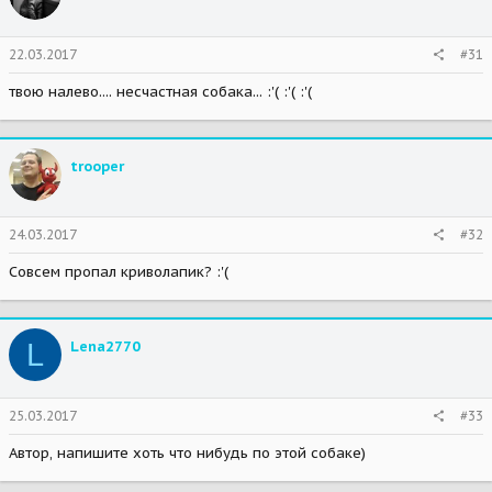
22.03.2017
#31
твою налево.... несчастная собака... :'( :'( :'(
trooper
24.03.2017
#32
Совсем пропал криволапик? :'(
L
Lena2770
25.03.2017
#33
Автор, напишите хоть что нибудь по этой собаке)