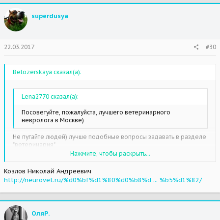
superdusya
22.03.2017
#30
Belozerskaya сказал(а):
Lena2770 сказал(а):
Посоветуйте, пожалуйста, лучшего ветеринарного
невролога в Москве)
Не пугайте людей) лучше подобные вопросы задавать в разделе
"ветеринария"
Нажмите, чтобы раскрыть...
Невролог Дубовицкая в Белом Клыке
Козлов Николай Андреевич
Нажмите, чтобы раскрыть...
http://neurovet.ru/%d0%bf%d1%80%d0%b8%d ... %b5%d1%82/
ОляР.