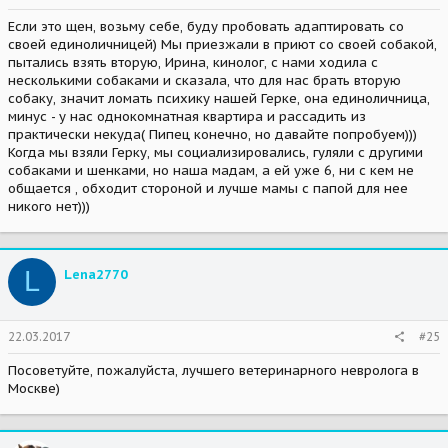
Если это щен, возьму себе, буду пробовать адаптировать со
своей единоличницей) Мы приезжали в приют со своей собакой,
пытались взять вторую, Ирина, кинолог, с нами ходила с
несколькими собаками и сказала, что для нас брать вторую
собаку, значит ломать психику нашей Герке, она единоличница,
минус - у нас однокомнатная квартира и рассадить из
практически некуда( Пипец конечно, но давайте попробуем)))
Когда мы взяли Герку, мы социализировались, гуляли с другими
собаками и шенками, но наша мадам, а ей уже 6, ни с кем не
общается , обходит стороной и лучше мамы с папой для нее
никого нет)))
L
Lena2770
22.03.2017
#25
Посоветуйте, пожалуйста, лучшего ветеринарного невролога в
Москве)