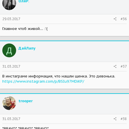
ОляР.
29.03.2017
#36
Главное чтоб живой.... :'(
Д
ДайЛапу
31.03.2017
#37
В инстаграме информация, что нашли щенка. Это девонька.
https://www.instagram.com/p/BSIu97MDiKP/
trooper
31.03.2017
#38
*BRAVO* *BRAVO* *BRAVO*