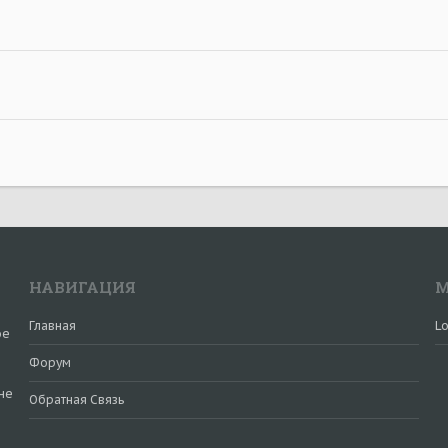
НАВИГАЦИЯ
М
Главная
Lo
ое
Форум
не
Обратная Связь
и