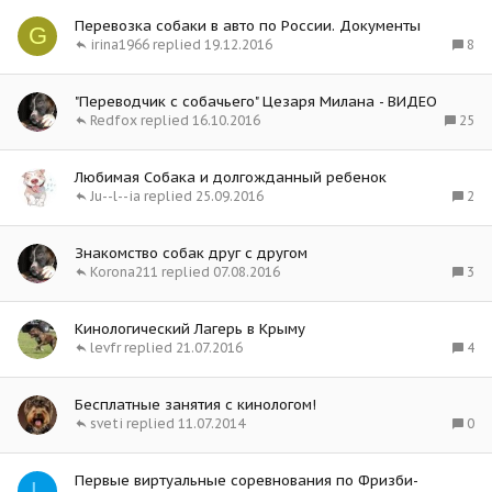
Перевозка собаки в авто по России. Документы
G
8
irina1966
19.12.2016
"Переводчик с собачьего" Цезаря Милана - ВИДЕО
25
Redfox
16.10.2016
Любимая Собака и долгожданный ребенок
2
Ju--l--ia
25.09.2016
Знакомство собак друг с другом
3
Korona211
07.08.2016
Кинологический Лагерь в Крыму
4
levfr
21.07.2016
Бесплатные занятия с кинологом!
0
sveti
11.07.2014
Первые виртуальные соревнования по Фризби-
L