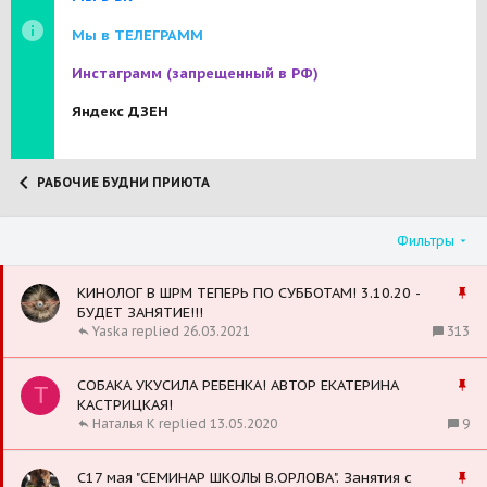
Мы в ТЕЛЕГРАММ
Инстаграмм
(запрещенный в РФ)
Яндекс ДЗЕН
РАБОЧИЕ БУДНИ ПРИЮТА
Фильтры
З
КИНОЛОГ В ШРМ ТЕПЕРЬ ПО СУББОТАМ! 3.10.20 -
а
БУДЕТ ЗАНЯТИЕ!!!
к
313
Yaska
26.03.2021
р
е
З
СОБАКА УКУСИЛА РЕБЕНКА! АВТОР ЕКАТЕРИНА
п
T
а
КАСТРИЦКАЯ!
л
к
9
Наталья К
13.05.2020
е
р
н
е
о
З
С17 мая "СЕМИНАР ШКОЛЫ В.ОРЛОВА". Занятия с
п