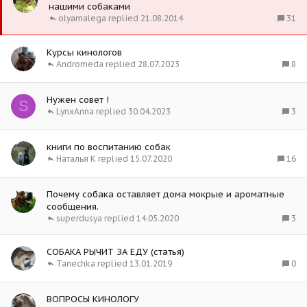
а
нашими собаками
л
к
31
olyamalega
21.08.2014
е
р
н
е
о
Курсы кинологов
п
8
Аndromeda
28.07.2023
л
е
н
Нужен совет !
S
о
3
LynxAnna
30.04.2023
книги по воспитанию собак
16
Наталья К
15.07.2020
Почему собака оставляет дома мокрые и ароматные
сообщения.
3
superdusya
14.05.2020
СОБАКА РЫЧИТ ЗА ЕДУ (статья)
0
Tanechka
13.01.2019
ВОПРОСЫ КИНОЛОГУ