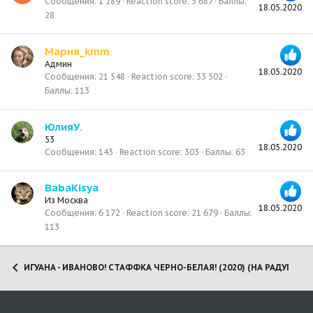
Сообщения
1 289
Reaction score
3 687
Баллы
18.05.2020
28
Мария_kmm
Админ
18.05.2020
Сообщения
21 548
Reaction score
33 502
Баллы
113
ЮлияУ.
53
18.05.2020
Сообщения
143
Reaction score
303
Баллы
63
BabaKisya
Из
Москва
18.05.2020
Сообщения
6 172
Reaction score
21 679
Баллы
113
ИГУАНА - ИВАНОВО! СТАФФКА ЧЕРНО-БЕЛАЯ! (2020) (НА РАДУГЕ 02.0