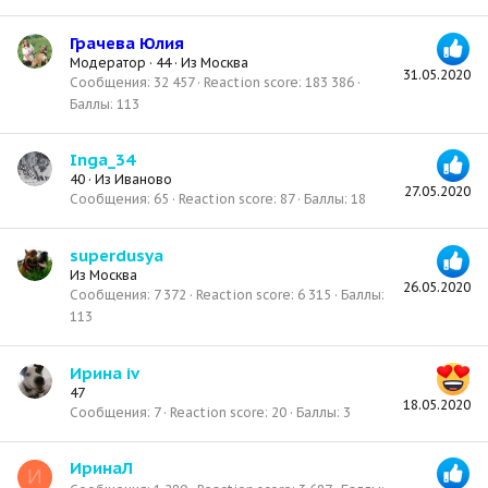
Грачева Юлия
Модератор
·
44
·
Из
Москва
31.05.2020
Сообщения
32 457
Reaction score
183 386
Баллы
113
Inga_34
40
·
Из
Иваново
27.05.2020
Сообщения
65
Reaction score
87
Баллы
18
superdusya
Из
Москва
26.05.2020
Сообщения
7 372
Reaction score
6 315
Баллы
113
Ирина iv
47
18.05.2020
Сообщения
7
Reaction score
20
Баллы
3
ИринаЛ
И