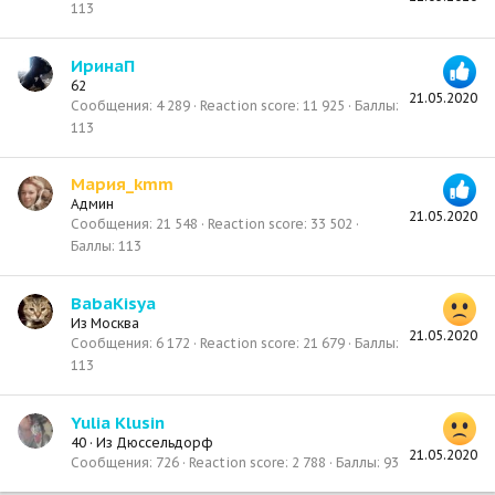
113
ИринаП
62
21.05.2020
Сообщения
4 289
Reaction score
11 925
Баллы
113
Мария_kmm
Админ
21.05.2020
Сообщения
21 548
Reaction score
33 502
Баллы
113
BabaKisya
Из
Москва
21.05.2020
Сообщения
6 172
Reaction score
21 679
Баллы
113
Yulia Klusin
40
·
Из
Дюссельдорф
21.05.2020
Сообщения
726
Reaction score
2 788
Баллы
93