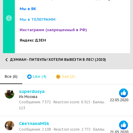
Мы в ВК
Мы в ТЕЛЕГРАММ
Инстаграмм
(запрещенный в РФ)
Яндекс ДЗЕН
ДЭМИАН - ПИТБУЛЬ! ХОТЕЛИ ВЫВЕЗТИ В ЛЕС! (2020)
Все
(6)
Like
(4)
Sad
(2)
superdusya
Из
Москва
22.05.2020
Сообщения
7 372
Reaction score
6 315
Баллы
113
СветланаMSk
Сообщения
2 108
Reaction score
2 772
Баллы
21.05.2020