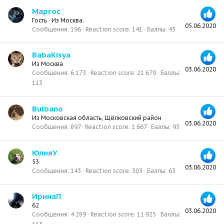
Маргос
Гость
·
Из
Москва.
05.06.2020
Сообщения
196
Reaction score
141
Баллы
43
BabaKisya
Из
Москва
03.06.2020
Сообщения
6 173
Reaction score
21 679
Баллы
113
Bulbano
Из
Московская область, Щёлковский район
03.06.2020
Сообщения
897
Reaction score
1 667
Баллы
93
ЮлияУ.
53
03.06.2020
Сообщения
143
Reaction score
303
Баллы
63
ИринаП
62
03.06.2020
Сообщения
4 289
Reaction score
11 925
Баллы