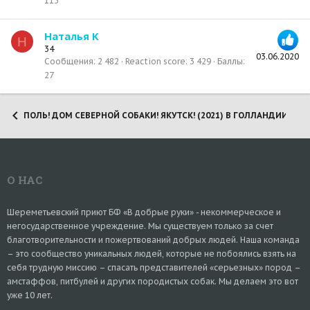
113
Наталья К
Н
34
03.06.2020
Сообщения
2 482
Reaction score
3 429
Баллы
27
ПОЛЬ! ДОМ СЕВЕРНОЙ СОБАКИ! ЯКУТСК! (2021) В ГОЛЛАНДИИ!
О НАС
Шереметьевский приют БФ «В добрые руки» - некоммерческое и
негосударственное учреждение. Мы существуем только за счет
благотворительности и пожертвований добрых людей. Наша команда
– это сообщество уникальных людей, которые не побоялись взять на
себя трудную миссию – спасать представителей «серьезных» пород –
амстаффов, питбулей и других породистых собак. Мы делаем это вот
уже 10 лет.