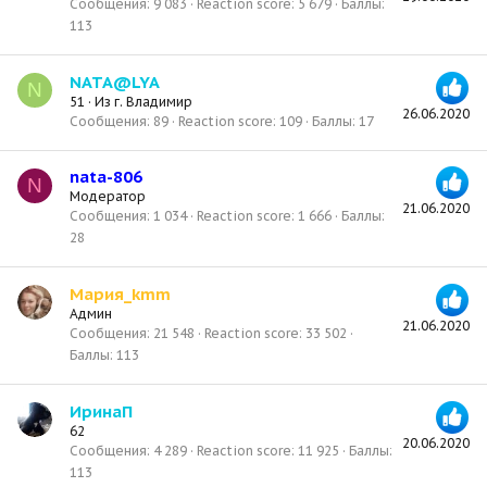
Сообщения
9 083
Reaction score
5 679
Баллы
113
NATA@LYA
N
51
·
Из
г. Владимир
26.06.2020
Сообщения
89
Reaction score
109
Баллы
17
nata-806
N
Модератор
21.06.2020
Сообщения
1 034
Reaction score
1 666
Баллы
28
Мария_kmm
Админ
21.06.2020
Сообщения
21 548
Reaction score
33 502
Баллы
113
ИринаП
62
20.06.2020
Сообщения
4 289
Reaction score
11 925
Баллы
113