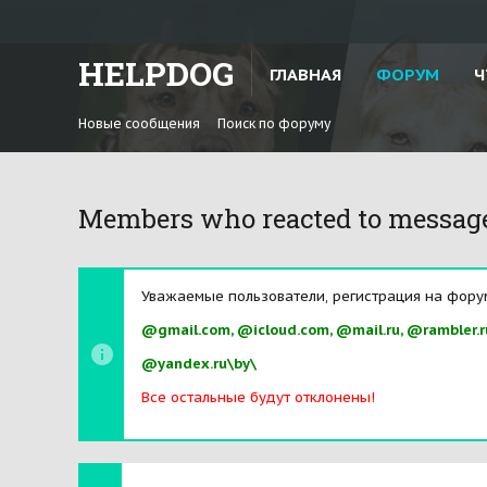
HELPDOG
ГЛАВНАЯ
ФОРУМ
Ч
Новые сообщения
Поиск по форуму
Members who reacted to messag
Уважаемые пользователи, регистрация на фору
@gmail.com, @icloud.com, @mail.ru, @rambler.r
@yandex.ru\by\
Все остальные будут отклонены!