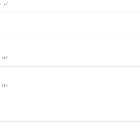
ы
27
7
113
113