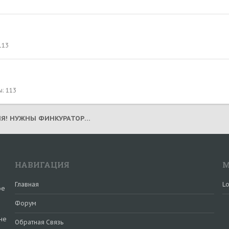
113
ы
113
БОББИЧ - АБХАЗИЯ! НУЖНЫ ФИНКУРАТОРЫ! ДИРО!!! (2020) (НА РАДУГЕ 25.05.2025)
НАВИГАЦИЯ
М
Главная
Lo
ое
Форум
не
Обратная Связь