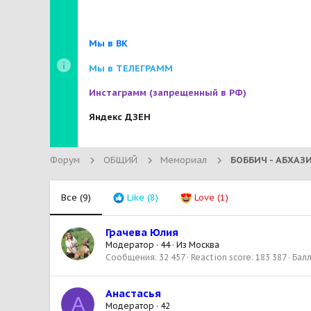
Мы в ВК
Мы в ТЕЛЕГРАММ
Инстаграмм
(запрещенный в РФ)
Яндекс ДЗЕН
Форум
ОБЩИЙ
Мемориал
Все
(9)
Like
(8)
Love
(1)
Грачева Юлия
Модератор
·
44
·
Из
Москва
Сообщения
32 457
Reaction score
183 387
Бал
Анастасья
А
Модератор
·
42