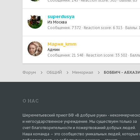
Сообщения
143
Reaction score
303
Баллы
63
superdusya
Из
Москва
Сообщения
7 372
Reaction score
6 315
Баллы
Мария_kmm
Админ
Сообщения
21 548
Reaction score
33 502
Балл
Форум
ОБЩИЙ
Мемориал
О НАС
Шереметьевский приют БФ «В добрые руки» - некоммерческ
и негосударственное учреждение. Мы существуем только за
счет благотворительности и пожертвований добрых людей.
Наша команда – это сообщество уникальных людей, которые 