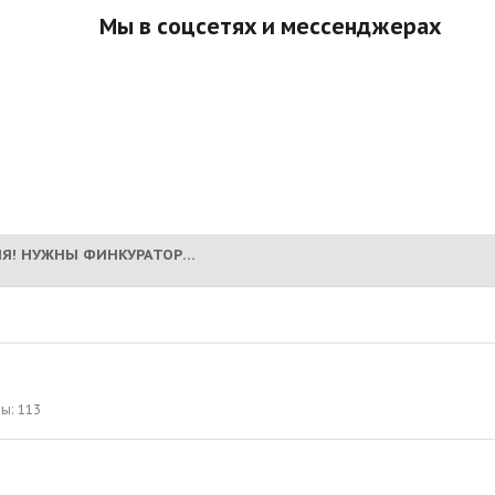
Мы в соцсетях и мессенджерах
БОББИЧ - АБХАЗИЯ! НУЖНЫ ФИНКУРАТОРЫ! ДИРО!!! (2020) (НА РАДУГЕ 25.05.2025)
лы
113