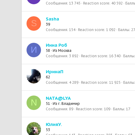
Сообщения
13 745
Reaction score
40 592
Балл
Sasha
S
39
Сообщения
154
Reaction score
1 092
Баллы
2
Инна Роб
И
58
·
Из
Москва
Сообщения
3 892
Reaction score
16 340
Баллы
ИринаП
62
Сообщения
4 289
Reaction score
11 925
Баллы
NATA@LYA
N
51
·
Из
г. Владимир
Сообщения
89
Reaction score
109
Баллы
17
ЮлияУ.
53