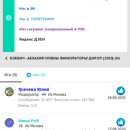
Мы в ВК
Мы в ТЕЛЕГРАММ
Инстаграмм
(запрещенный в РФ)
Яндекс ДЗЕН
БОББИЧ - АБХАЗИЯ! НУЖНЫ ФИНКУРАТОРЫ! ДИРО!!! (2020) (НА РАДУГ
Все
(9)
Like
(9)
Грачева Юлия
Модератор
·
44
·
Из
Москва
29.09.2020
Сообщения
32 457
Reaction score
183 386
Баллы
113
Инна Роб
И
58
·
Из
Москва
27.09.2020