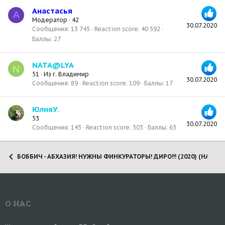
Анастасья
А
Модератор
·
42
30.07.2020
Сообщения
13 745
Reaction score
40 592
Баллы
27
NATA@LYA
N
51
·
Из
г. Владимир
30.07.2020
Сообщения
89
Reaction score
109
Баллы
17
ЮлияУ.
53
30.07.2020
Сообщения
143
Reaction score
303
Баллы
63
БОББИЧ - АБХАЗИЯ! НУЖНЫ ФИНКУРАТОРЫ! ДИРО!!! (2020) (НА РАДУГ
О НАС