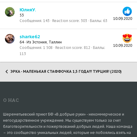
ЮлияУ.
53
10.09.2020
Сообщения
143
Reaction score
303
Баллы
63
sharke62
64
·
Из
Эстония, Таллин
10.09.2020
Сообщения
1 508
Reaction score
812
Баллы
113
ЭРКА - МАЛЕНЬКАЯ СТАФФОЧКА 1,5 ГОДА!!! ТУРЦИЯ! (2020)
О НАС
Шереметьевский приют БФ «В добрые руки» - некоммерческое и
негосударственное учреждение. Мы существуем только за счет
благотворительности и пожертвований добрых людей. Наша команда
– это сообщество уникальных людей, которые не побоялись взять на