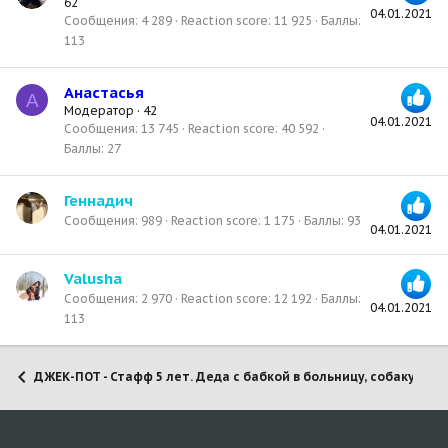
62
04.01.2021
Сообщения
4 289
Reaction score
11 925
Баллы
113
Анастасья
А
Модератор
·
42
04.01.2021
Сообщения
13 745
Reaction score
40 592
Баллы
27
Геннадич
Сообщения
989
Reaction score
1 175
Баллы
93
04.01.2021
Valusha
Сообщения
2 970
Reaction score
12 192
Баллы
04.01.2021
113
ДЖЕК-ПОТ - Стафф 5 лет. Деда с бабкой в больницу, собаку в отл