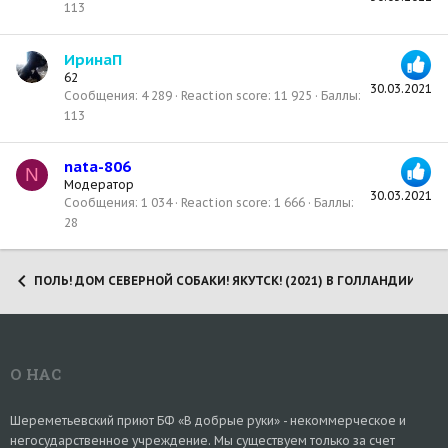
113
ИринаП
62
30.03.2021
Сообщения
4 289
Reaction score
11 925
Баллы
113
nata-806
N
Модератор
30.03.2021
Сообщения
1 034
Reaction score
1 666
Баллы
28
ПОЛЬ! ДОМ СЕВЕРНОЙ СОБАКИ! ЯКУТСК! (2021) В ГОЛЛАНДИИ!
О НАС
Шереметьевский приют БФ «В добрые руки» - некоммерческое и
негосударственное учреждение. Мы существуем только за счет