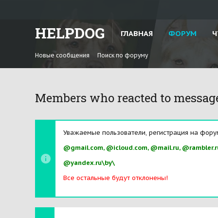
HELPDOG
ГЛАВНАЯ
ФОРУМ
Ч
Новые сообщения
Поиск по форуму
Members who reacted to messag
Уважаемые пользователи, регистрация на фору
@gmail.com, @icloud.com, @mail.ru, @rambler.r
@yandex.ru\by\
Все остальные будут отклонены!