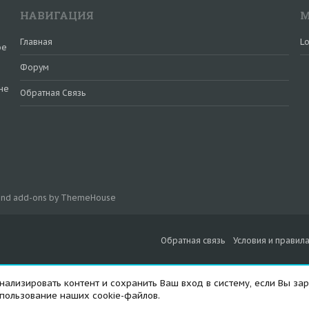
НАВИГАЦИЯ
М
Главная
Lo
ое
Форум
не
Обратная Связь
и
 and add-ons by ThemeHouse
Обратная связь
Условия и правил
ализировать контент и сохранить Ваш вход в систему, если Вы зар
спользование наших cookie-файлов.