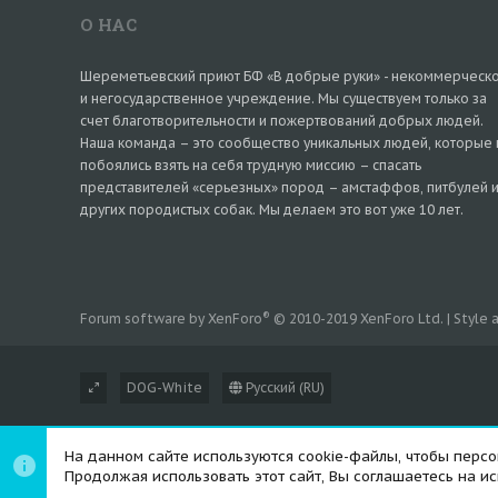
О НАС
Шереметьевский приют БФ «В добрые руки» - некоммерческ
и негосударственное учреждение. Мы существуем только за
счет благотворительности и пожертвований добрых людей.
Наша команда – это сообщество уникальных людей, которые 
побоялись взять на себя трудную миссию – спасать
представителей «серьезных» пород – амстаффов, питбулей 
других породистых собак. Мы делаем это вот уже 10 лет.
®
Forum software by XenForo
© 2010-2019 XenForo Ltd.
|
Style
DOG-White
Русский (RU)
На данном сайте используются cookie-файлы, чтобы персон
Продолжая использовать этот сайт, Вы соглашаетесь на и