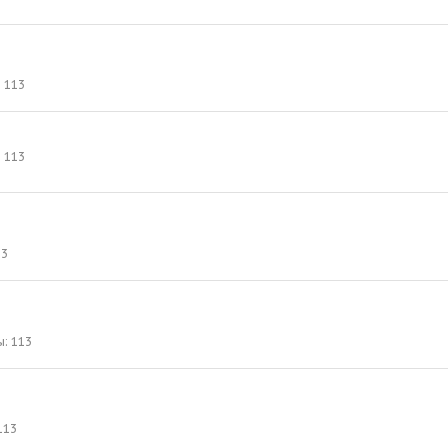
113
113
13
ы
113
113