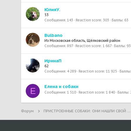
ЮлияУ.
53
Сообщения
143
Reaction score
303
Баллы
63
Bulbano
Из
Московская область, Щёлковский район
Сообщения
897
Reaction score
1 667
Баллы
93
ИринаП
62
Сообщения
4 289
Reaction score
11 925
Баллы
Елена и собаки
Е
Сообщения
1 510
Reaction score
1 840
Баллы
Форум
ПРИСТРОЕННЫЕ СОБАКИ: ОНИ НАШЛИ СВОЙ ДОМ!