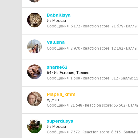
BabaKisya
Из
Москва
Сообщения
6 172
Reaction score
21 679
Баллы
Valusha
Сообщения
2 970
Reaction score
12 192
Баллы
sharke62
64
·
Из
Эстония, Таллин
Сообщения
1 508
Reaction score
812
Баллы
1
Мария_kmm
Админ
Сообщения
21 548
Reaction score
33 502
Балл
superdusya
Из
Москва
Сообщения
7 372
Reaction score
6 315
Баллы