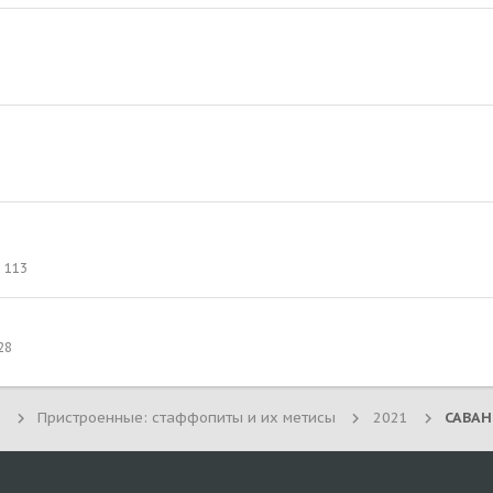
113
28
Пристроенные: стаффопиты и их метисы
2021