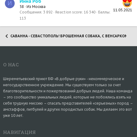
Инна Роб
И
58
·
Из
Москва
11.05.2021
Сообщения
3 892
Reaction score
16 340
Баллы
113
САВАННА - СЕВАСТОПОЛЬ! БРОШЕННАЯ СОБАКА, С ВЕНСАРКОМОЙ!
О НАС
Шереметьевский приют БФ «В добрые руки» - некоммерческое и
негосударственное учреждение. Мы существуем только за счет
благотворительности и пожертвований добрых людей. Наша команда
– это сообщество уникальных людей, которые не побоялись взять на
себя трудную миссию – спасать представителей «серьезных» пород –
амстаффов, питбулей и других породистых собак. Мы делаем это вот
уже 10 лет.
НАВИГАЦИЯ