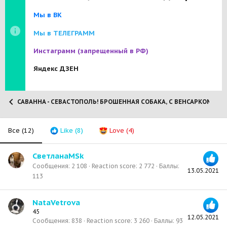
Мы в ВК
Мы в ТЕЛЕГРАММ
Инстаграмм
(запрещенный в РФ)
Яндекс ДЗЕН
САВАННА - СЕВАСТОПОЛЬ! БРОШЕННАЯ СОБАКА, С ВЕНСАРКОМОЙ!
Все
(12)
Like
(8)
Love
(4)
СветланаMSk
Сообщения
2 108
Reaction score
2 772
Баллы
13.05.2021
113
NataVetrova
45
12.05.2021
Сообщения
838
Reaction score
3 260
Баллы
93