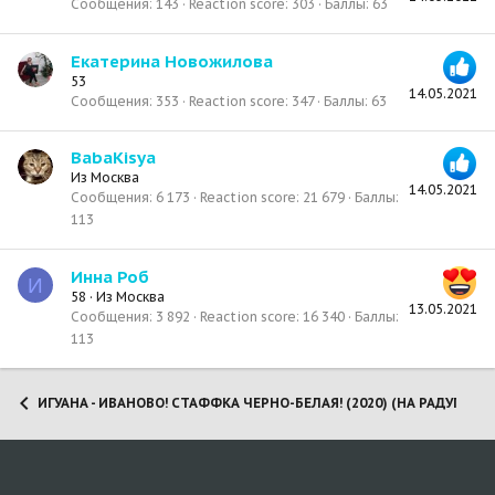
Сообщения
143
Reaction score
303
Баллы
63
Екатерина Новожилова
53
14.05.2021
Сообщения
353
Reaction score
347
Баллы
63
BabaKisya
Из
Москва
14.05.2021
Сообщения
6 173
Reaction score
21 679
Баллы
113
Инна Роб
И
58
·
Из
Москва
13.05.2021
Сообщения
3 892
Reaction score
16 340
Баллы
113
ИГУАНА - ИВАНОВО! СТАФФКА ЧЕРНО-БЕЛАЯ! (2020) (НА РАДУГЕ 02.0