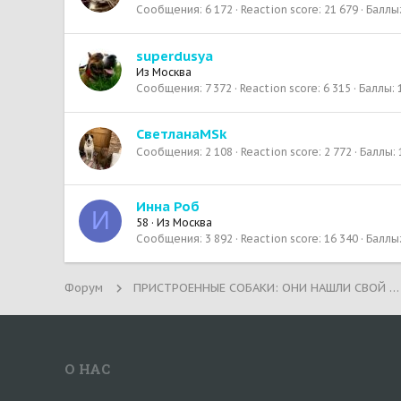
Сообщения
6 172
Reaction score
21 679
Баллы
superdusya
Из
Москва
Сообщения
7 372
Reaction score
6 315
Баллы
СветланаMSk
Сообщения
2 108
Reaction score
2 772
Баллы
Инна Роб
И
58
·
Из
Москва
Сообщения
3 892
Reaction score
16 340
Баллы
Форум
ПРИСТРОЕННЫЕ СОБАКИ: ОНИ НАШЛИ СВОЙ ДОМ!
О НАС