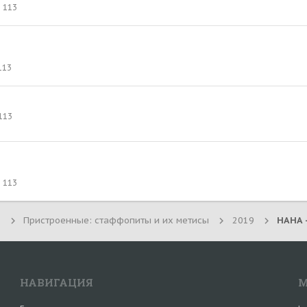
113
113
113
113
Пристроенные: стаффопиты и их метисы
2019
НАВИГАЦИЯ
М