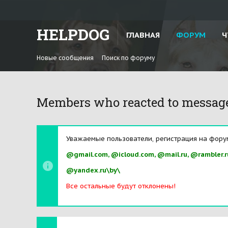
HELPDOG
ГЛАВНАЯ
ФОРУМ
Ч
Новые сообщения
Поиск по форуму
Members who reacted to messag
Уважаемые пользователи, регистрация на фору
@gmail.com, @icloud.com, @mail.ru, @rambler.r
@yandex.ru\by\
Все остальные будут отклонены!