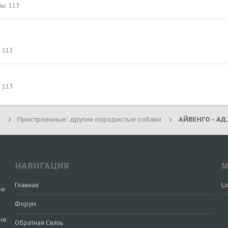
лы
113
113
113
Пристроенные: другие породистые собаки
АЙВЕНГО - АДЛ
НАВИГАЦИЯ
М
Главная
Lo
ое
Форум
не
Обратная Связь