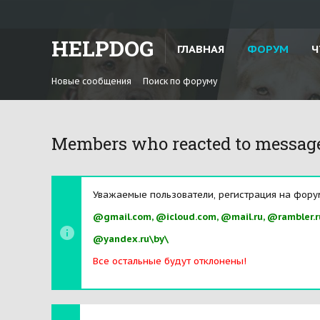
HELPDOG
ГЛАВНАЯ
ФОРУМ
Ч
Новые сообщения
Поиск по форуму
Members who reacted to messag
Уважаемые пользователи, регистрация на фору
@gmail.com, @icloud.com, @mail.ru, @rambler.r
@yandex.ru\by\
Все остальные будут отклонены!