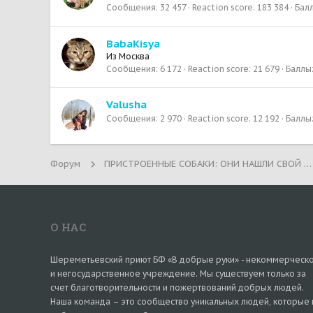
Сообщения
32 457
Reaction score
183 384
Бал
BabaKisya
Из
Москва
Сообщения
6 172
Reaction score
21 679
Баллы
Valusha
Сообщения
2 970
Reaction score
12 192
Баллы
Форум
ПРИСТРОЕННЫЕ СОБАКИ: ОНИ НАШЛИ СВОЙ ДОМ!
О НАС
Шереметьевский приют БФ «В добрые руки» - некоммерческ
и негосударственное учреждение. Мы существуем только за
счет благотворительности и пожертвований добрых людей.
Наша команда – это сообщество уникальных людей, которые 